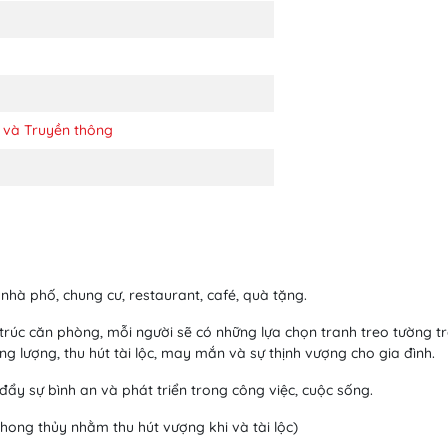
 và Truyền thông
hà phố, chung cư, restaurant, café, quà tặng.
u trúc căn phòng, mỗi người sẽ có những lựa chọn tranh treo tường tr
g lượng, thu hút tài lộc, may mắn và sự thịnh vượng cho gia đình.
đẩy sự bình an và phát triển trong công việc, cuộc sống.
ong thủy nhằm thu hút vượng khi và tài lộc)