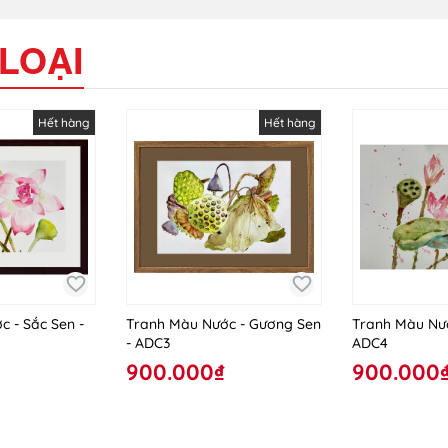
LOẠI
Hết hàng
Hết hàng
 - Sắc Sen -
Tranh Màu Nước - Gương Sen
Tranh Màu Nướ
- ADC3
ADC4
900.000₫
900.000