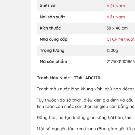
Xuất xứ
Việt Nam
Nơi sản xuất
Việt Nam
Kích thước
38 x 48 cm
Nhà cung cấp
CTCP Mĩ thuật
Trọng lượng
1500g
Mã sản phẩm
2175001001863
Tranh Màu Nước - Tĩnh- ADC170
Tranh màu nước lồng khung kính, phù hợp décor n
Tùy thuộc vào sở thích, điều kiện gia đình và cấ
tính toán cân nhắc cẩn thận sẽ giúp cân bằng năn
Đồng thời, nó tạo không gian sống hài hòa, thúc 
Một số nguyên tắc treo tranh (Bao gồm yếu tố ph