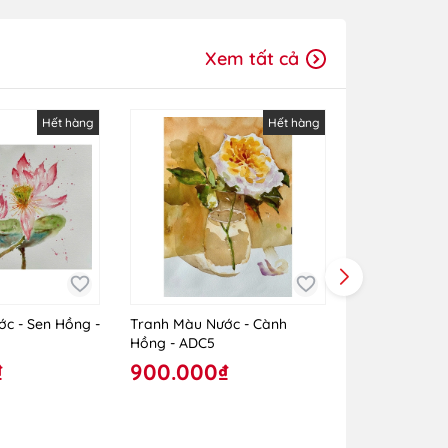
Xem tất cả
Hết hàng
Hết hàng
c - Sen Hồng -
Tranh Màu Nước - Cành
Tranh Màu Nư
Hồng - ADC5
- ADC6
₫
900.000₫
900.000