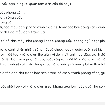
. Nếu bạn là người quan tâm đến vấn đề này)
cối, phong cảnh.
on, sông suối.
hong cảnh.
i, hoa mẫu đơn, phong cảnh mùa hè, hoặc các loài động vật mạnh m
tranh Hoa mẫu đơn, tranh Cá,…
 vị trí dễ nhìn thấy, như phòng khách, phòng bếp, phòng ngủ hoặc phò
ong cảnh thiên nhiên, sông núi, cá chép, hoặc thuyền buồm sẽ kích h
ình để tạo không gian thư giãn, ví dụ như tranh hoa đào, tranh đôi 
à tiến bộ như ngựa, núi cao, hoặc cây xanh để tăng động lực và nă
trúc xanh sẽ cải thiện dòng chảy năng lượng và mang lại sự thanh 
ĩa tốt lành như tranh hoa sen, tranh cá chép, tranh phong cảnh, g
thước phù hợp với không gian treo, không quá lớn hoặc quá nhỏ so 