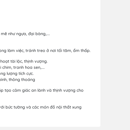
ẽ như ngựa, đại bàng,....
ng làm việc, tránh treo ở nơi tối tăm, ẩm thấp.
oạt tài lộc, thịnh vượng.
chim, tranh hoa sen,....
ng lượng tích cực.
bình, thông thoáng
iúp tạo cảm giác an lành và thịnh vượng cho
với bức tường và các món đồ nội thất xung