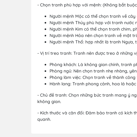
- Chọn tranh phù hợp với mệnh: (Không bắt buộc
Người mệnh Mộc có thể chọn tranh về cây 
Người mệnh Thủy phù hợp với tranh nước n
Người mệnh Kim có thể chọn tranh chim, p
Người mệnh Hỏa nên chọn tranh về mặt trờ
Người mệnh Thổ: hợp nhất là tranh Ngựa, 
- Vị trí treo tranh: Tranh nên được treo ở những
Phòng khách: Là không gian chính, tranh ph
Phòng ngủ: Nên chọn tranh nhẹ nhàng, yên b
Phòng làm việc: Chọn tranh về thành công v
Hành lang: Tranh phong cảnh, hoa lá hoặc 
- Chủ đề tranh: Chọn những bức tranh mang ý ngh
không gian.
- Kích thước và cân đối: Đảm bảo tranh có kích 
quanh.