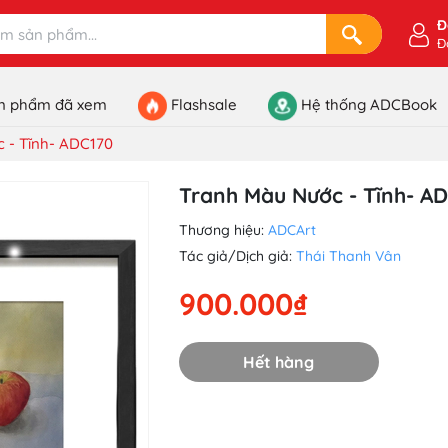
Đ
Đ
n phẩm đã xem
Flashsale
Hệ thống ADCBook
 - Tĩnh- ADC170
Tranh Màu Nước - Tĩnh- A
Thương hiệu:
ADCArt
Tác giả/Dịch giả:
Thái Thanh Vân
900.000₫
Hết hàng