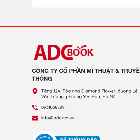
CÔNG TY CỔ PHẦN MĨ THUẬT & TRUY
THÔNG
Tầng 12A, Tòa nhà Diamond Flower, đường Lê
Văn Lương, phường Yên Hòa, Hà Nội.
0931068789
info@adc.net.vn