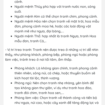
cảnh.
Người mệnh Thủy phù hợp với tranh nước non, sông
suối.
Người mệnh Kim có thể chọn tranh chim, phong cảnh.
Người mệnh Hỏa nên chọn tranh về mặt trời, hoa mẫu
đơn, phong cảnh mùa hè, hoặc các loài động vật
mạnh mẽ như ngựa, đại bàng,....
Người mệnh Thổ: hợp nhất là tranh Ngựa, tranh Hoa
mẫu đơn, tranh Cá,…
- Vị trí treo tranh: Tranh nên được treo ở những vị trí dễ nhìn
thấy, như phòng khách, phòng bếp, phòng ngủ hoặc phòng
làm việc, tránh treo ở nơi tối tăm, ẩm thấp.
Phòng khách: Là không gian chính, tranh phong cảnh
thiên nhiên, sông núi, cá chép, hoặc thuyền buồm sẽ
kích hoạt tài lộc, thịnh vượng.
Phòng ngủ: Nên chọn tranh nhẹ nhàng, yên bình để
tạo không gian thư giãn, ví dụ như tranh hoa đào,
tranh đôi chim, tranh hoa sen,....
Phòng làm việc: Chọn tranh về thành công và tiến bộ
như ngựa, núi cao, hoặc cây xanh để tăng động lực và