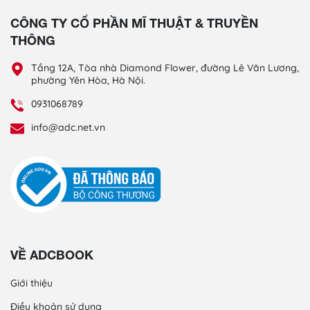
CÔNG TY CỔ PHẦN MĨ THUẬT & TRUYỀN
THÔNG
Tầng 12A, Tòa nhà Diamond Flower, đường Lê Văn Lương,
phường Yên Hòa, Hà Nội.
0931068789
info@adc.net.vn
VỀ ADCBOOK
Giới thiệu
Điều khoản sử dụng