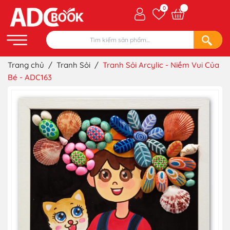
0
Trang chủ
/
Tranh Sỏi
/
Tranh Sỏi Arcylic - Niềm Vui Của
Bé - ADC163