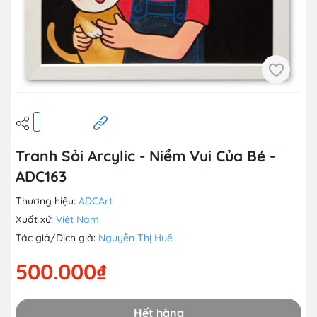
Tranh Sỏi Arcylic - Niềm Vui Của Bé -
ADC163
Thương hiệu:
ADCArt
Xuất xứ:
Việt Nam
Tác giả/Dịch giả:
Nguyễn Thị Huế
500.000₫
Hết hàng