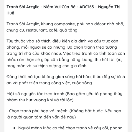
Tranh Sỏi Arcylic - Niềm Vui Của Bé - ADC163 - Nguyễn Thị
Huế
Tranh Sỏi Arcylic, khung composite, phù hợp décor nhà phố,
chung cư, restaurant, café, quà tặng
Tùy thuộc vào sở thích, điều kiện gia đình và cấu trúc căn
phòng, mỗi người sẽ có những lựa chọn tranh treo tường
trang trí nhà cửa khác nhau. Việc treo tranh có tính toán cân
nhắc cẩn thận sẽ giúp cân bằng năng lượng, thu hút tài lộc,
may mắn và sự thịnh vượng cho gia đình.
Đồng thời, nó tạo không gian sống hài hòa, thúc đẩy sự bình
an và phát triển trong công việc, cuộc sống.
Một số nguyên tắc treo tranh (Bao gồm yếu tố phong thủy
nhằm thu hút vượng khi và tài lộc)
- Chọn tranh phù hợp với mệnh: (Không bắt buộc. Nếu bạn
là người quan tâm đến vấn đề này)
Người mệnh Mộc có thể chọn tranh về cây cối, phong