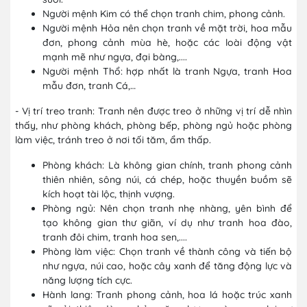
Người mệnh Kim có thể chọn tranh chim, phong cảnh.
Người mệnh Hỏa nên chọn tranh về mặt trời, hoa mẫu
đơn, phong cảnh mùa hè, hoặc các loài động vật
mạnh mẽ như ngựa, đại bàng,....
Người mệnh Thổ: hợp nhất là tranh Ngựa, tranh Hoa
mẫu đơn, tranh Cá,…
- Vị trí treo tranh: Tranh nên được treo ở những vị trí dễ nhìn
thấy, như phòng khách, phòng bếp, phòng ngủ hoặc phòng
làm việc, tránh treo ở nơi tối tăm, ẩm thấp.
Phòng khách: Là không gian chính, tranh phong cảnh
thiên nhiên, sông núi, cá chép, hoặc thuyền buồm sẽ
kích hoạt tài lộc, thịnh vượng.
Phòng ngủ: Nên chọn tranh nhẹ nhàng, yên bình để
tạo không gian thư giãn, ví dụ như tranh hoa đào,
tranh đôi chim, tranh hoa sen,....
Phòng làm việc: Chọn tranh về thành công và tiến bộ
như ngựa, núi cao, hoặc cây xanh để tăng động lực và
năng lượng tích cực.
Hành lang: Tranh phong cảnh, hoa lá hoặc trúc xanh