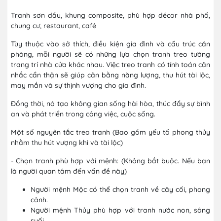
Tranh sơn dầu, khung composite, phù hợp décor nhà phố,
chung cư, restaurant, café
Tùy thuộc vào sở thích, điều kiện gia đình và cấu trúc căn
phòng, mỗi người sẽ có những lựa chọn tranh treo tường
trang trí nhà cửa khác nhau. Việc treo tranh có tính toán cân
nhắc cẩn thận sẽ giúp cân bằng năng lượng, thu hút tài lộc,
may mắn và sự thịnh vượng cho gia đình.
Đồng thời, nó tạo không gian sống hài hòa, thúc đẩy sự bình
an và phát triển trong công việc, cuộc sống.
Một số nguyên tắc treo tranh (Bao gồm yếu tố phong thủy
nhằm thu hút vượng khi và tài lộc)
- Chọn tranh phù hợp với mệnh: (Không bắt buộc. Nếu bạn
là người quan tâm đến vấn đề này)
Người mệnh Mộc có thể chọn tranh về cây cối, phong
cảnh.
Người mệnh Thủy phù hợp với tranh nước non, sông
suối.