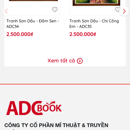
Tranh Sơn Dầu - Đầm Sen -
Tranh Sơn Dầu - Chị Cõng
ADC34
Em - ADC35
2.500.000₫
2.500.000₫
Xem tất cả
CÔNG TY CỔ PHẦN MĨ THUẬT & TRUYỀN