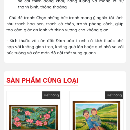
sẽ cải thiện dòng chảy năng lượng và mang lại sự
thanh bình, thông thoáng
- Chủ đề tranh: Chọn những bức tranh mang ý nghĩa tốt lành
như tranh hoa sen, tranh cá chép, tranh phong cảnh, giúp
tạo cảm giác an lành và thịnh vượng cho không gian.
- Kích thước và cân đối: Đảm bảo tranh có kích thước phù
hợp với không gian treo, không quá lớn hoặc quá nhỏ so với
bức tường và các món đồ nội thất xung quanh.
SẢN PHẨM CÙNG LOẠI
Hết hàng
Hết hàng