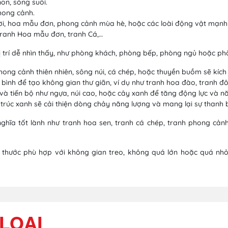
on, sông suối.
hong cảnh.
i, hoa mẫu đơn, phong cảnh mùa hè, hoặc các loài động vật mạnh m
tranh Hoa mẫu đơn, tranh Cá,…
 vị trí dễ nhìn thấy, như phòng khách, phòng bếp, phòng ngủ hoặc phò
ong cảnh thiên nhiên, sông núi, cá chép, hoặc thuyền buồm sẽ kích h
ình để tạo không gian thư giãn, ví dụ như tranh hoa đào, tranh đôi 
à tiến bộ như ngựa, núi cao, hoặc cây xanh để tăng động lực và nă
trúc xanh sẽ cải thiện dòng chảy năng lượng và mang lại sự thanh 
ghĩa tốt lành như tranh hoa sen, tranh cá chép, tranh phong cảnh
h thước phù hợp với không gian treo, không quá lớn hoặc quá nh
LOẠI