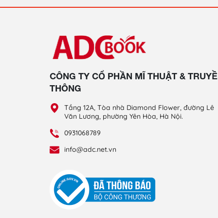
CÔNG TY CỔ PHẦN MĨ THUẬT & TRUY
THÔNG
Tầng 12A, Tòa nhà Diamond Flower, đường Lê
Văn Lương, phường Yên Hòa, Hà Nội.
0931068789
info@adc.net.vn