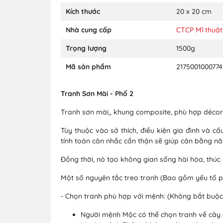
Kích thước
20 x 20 cm
Nhà cung cấp
CTCP Mĩ thuật
Trọng lượng
1500g
Mã sản phẩm
2175001000774
Tranh Sơn Mài - Phố 2
Tranh sơn mài,, khung composite, phù hợp décor 
Tùy thuộc vào sở thích, điều kiện gia đình và c
tính toán cân nhắc cẩn thận sẽ giúp cân bằng năn
Đồng thời, nó tạo không gian sống hài hòa, thúc 
Một số nguyên tắc treo tranh (Bao gồm yếu tố ph
- Chọn tranh phù hợp với mệnh: (Không bắt buộc
Người mệnh Mộc có thể chọn tranh về cây 