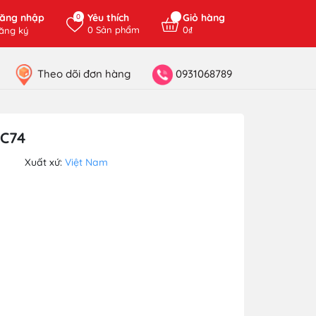
ăng nhập
Yêu thích
Giỏ hàng
0
0
Sản phẩm
0₫
ăng ký
Theo dõi đơn hàng
0931068789
DC74
Xuất xứ:
Việt Nam