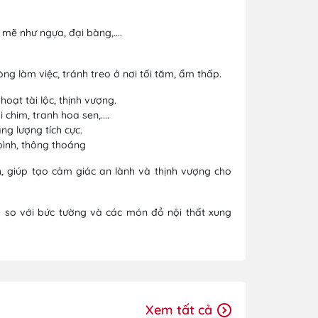
ẽ như ngựa, đại bàng,....
ng làm việc, tránh treo ở nơi tối tăm, ẩm thấp.
oạt tài lộc, thịnh vượng.
chim, tranh hoa sen,....
ng lượng tích cực.
bình, thông thoáng
, giúp tạo cảm giác an lành và thịnh vượng cho
ỏ so với bức tường và các món đồ nội thất xung
Xem tất cả