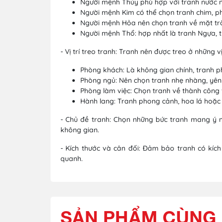
Người mệnh Thủy phù hợp với tranh nước n
Người mệnh Kim có thể chọn tranh chim, p
Người mệnh Hỏa nên chọn tranh về mặt trờ
Người mệnh Thổ: hợp nhất là tranh Ngựa, 
- Vị trí treo tranh: Tranh nên được treo ở những
Phòng khách: Là không gian chính, tranh ph
Phòng ngủ: Nên chọn tranh nhẹ nhàng, yên b
Phòng làm việc: Chọn tranh về thành công v
Hành lang: Tranh phong cảnh, hoa lá hoặc 
- Chủ đề tranh: Chọn những bức tranh mang ý n
không gian.
- Kích thước và cân đối: Đảm bảo tranh có kíc
quanh.
SẢN PHẨM CÙNG 