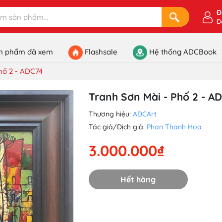
Đ
Đ
n phẩm đã xem
Flashsale
Hệ thống ADCBook
hố 2 - ADC74
Tranh Sơn Mài - Phố 2 - A
Thương hiệu:
ADCArt
Tác giả/Dịch giả:
Phan Thanh Hoa
3.000.000₫
Hết hàng