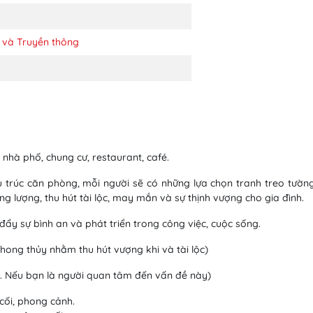
 và Truyền thông
nhà phố, chung cư, restaurant, café.
ấu trúc căn phòng, mỗi người sẽ có những lựa chọn tranh treo tường
g lượng, thu hút tài lộc, may mắn và sự thịnh vượng cho gia đình.
đẩy sự bình an và phát triển trong công việc, cuộc sống.
ong thủy nhằm thu hút vượng khi và tài lộc)
. Nếu bạn là người quan tâm đến vấn đề này)
cối, phong cảnh.