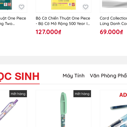
uật One Piece
Bộ Cờ Chiến Thuật One Piece
Card Collecti
ng Two
- Bộ Cờ Mở Rộng 500 Year In
Lừng Danh Co
8
The Future
2025 - Dư Ảnh
127.000₫
69.000₫
- Character In
Cards Ngẫu Nh
ỌC SINH
Máy Tính
Văn Phòng Ph
Hết hàng
Hết hàng