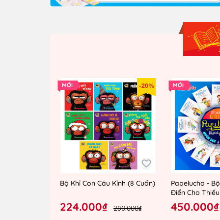
-20%
Bộ Khỉ Con Cáu Kỉnh (8 Cuốn)
Papelucho - Bộ
Điển Cho Thiếu 
(12 Tập Lẻ)
224.000₫
450.000₫
280.000₫