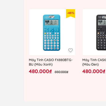
-45%
Máy Tính CASIO FX880BTG-
Máy Tính CAS
BU (Màu Xanh)
(Màu Đen)
480.000₫
480.000₫
880.000₫