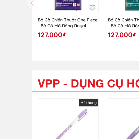
Bộ Cờ Chiến Thuật One Piece
Bộ Cờ Chiến Th
- Bộ Cờ Mở Rộng Royal
- Bộ Cờ Mở Rộ
Blood OP-10 - TCG - One
Legends OP-0
127.000₫
127.000₫
Piece - Vol.10
VPP - DỤNG CỤ H
Hết hàng