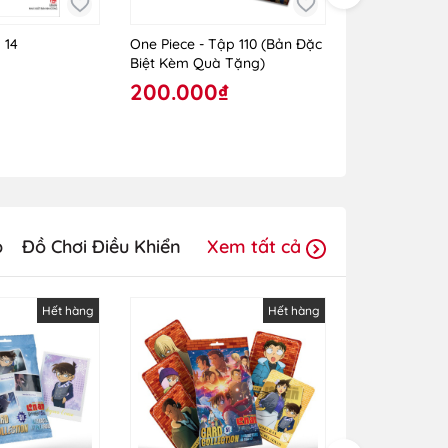
 14
One Piece - Tập 110 (Bản Đặc
One Piece - T
Biệt Kèm Quà Tặng)
Rời)
200.000₫
30.000₫
p
Đồ Chơi Điều Khiển
Xem tất cả
Hết hàng
Hết hàng