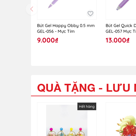
Bút Gel Happy Obby 0.5 mm
Bút Gel Quick 
GEL-056 - Mực Tím
GEL-057 Mực T
9.000₫
13.000₫
QUÀ TẶNG - LƯU
Hết hàng