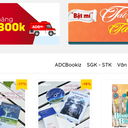
ADCBookiz
SGK - STK
Văn
-17%
-16%