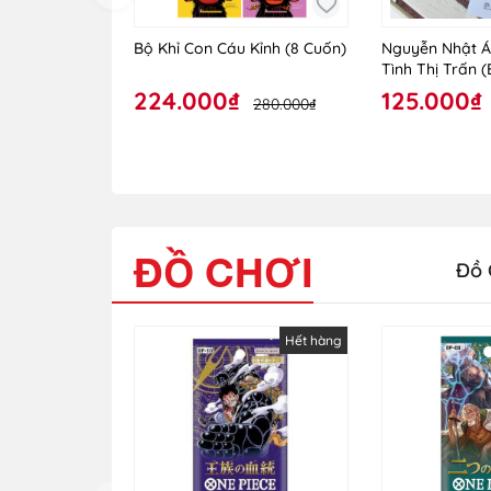
Bộ Khỉ Con Cáu Kỉnh (8 Cuốn)
Nguyễn Nhật Á
Tình Thị Trấn 
224.000₫
125.000₫
280.000₫
ĐỒ CHƠI
Đồ 
Hết hàng