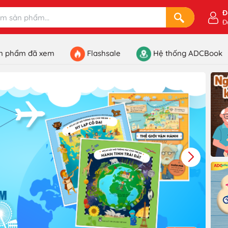
Đ
Đ
n phẩm đã xem
Flashsale
Hệ thống ADCBook