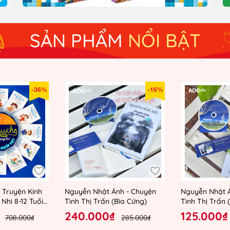
SẢN PHẨM
NỔI BẬT
-36%
-16%
 Truyện Kinh
Nguyễn Nhật Ánh - Chuyện
Nguyễn Nhật 
Nhi 8-12 Tuổi
Tình Thị Trấn (Bìa Cứng)
Tình Thị Trấn
240.000₫
125.000₫
708.000₫
285.000₫