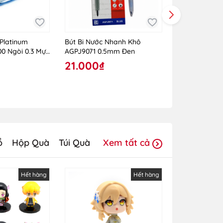
Platinum
Bút Bi Nước Nhanh Khô
Bút Chì Kim T
0 Ngòi 0.3 Mực
AGPJ9071 0.5mm Đen
0.7mm VLM-10
21.000₫
35.000₫
ồ
Hộp Quà
Túi Quà
Xem tất cả
Hết hàng
Hết hàng