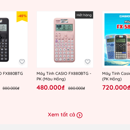
Hết hàng
-45%
IO FX880BTG
Máy Tính CASIO FX880BTG -
Máy Tính Casi
PK (Màu Hồng)
(PK Hồng)
480.000₫
720.000
880.000₫
880.000₫
Xem tất cả