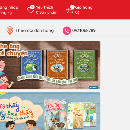
ăng nhập
Yêu thích
Giỏ hàng
0
0
Sản phẩm
0₫
ăng ký
Theo dõi đơn hàng
0931068789