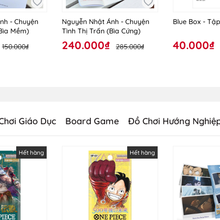
nh - Chuyện
Nguyễn Nhật Ánh - Chuyện
Blue Box - Tập
(Bìa Mềm)
Tình Thị Trấn (Bìa Cứng)
240.000₫
40.000₫
150.000₫
285.000₫
Chơi Giáo Dục
Board Game
Đồ Chơi Hướng Nghiệ
Hết hàng
Hết hàng