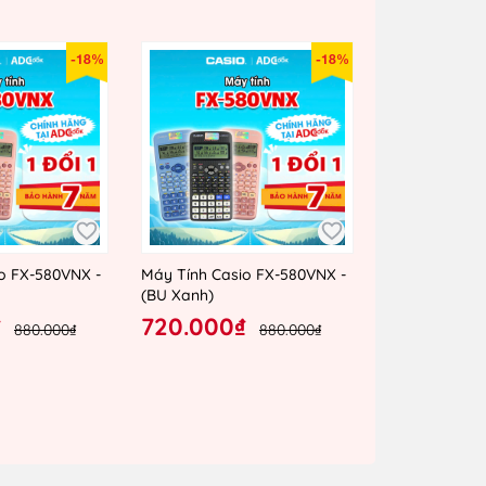
-18%
-18%
o FX-580VNX -
Máy Tính Casio FX-580VNX -
(BU Xanh)
₫
720.000₫
880.000₫
880.000₫