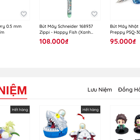
Dry 0.5 mm
Bút Máy Schneider 168937
Bút Máy Nhật 
ím
Zippi - Happy Fish (Xanh
Preppy PSQ-30
Nhạt)
Xanh
108.000₫
95.000₫
 NIỆM
Lưu Niệm
Đồng H
Hết hàng
Hết hàng