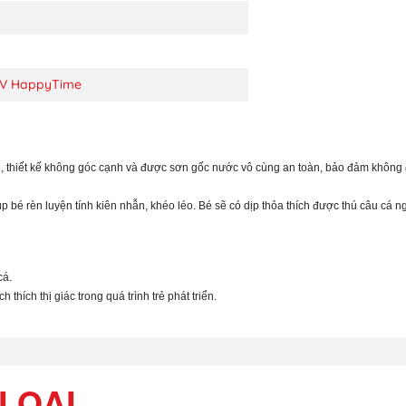
TV HappyTime
n, thiết kế không góc cạnh và được sơn gốc nước vô cùng an toàn, bảo đảm không 
úp bé rèn luyện tính kiên nhẫn, khéo léo. Bé sẽ có dịp thỏa thích được thú câu cá
cá.
 thích thị giác trong quá trình trẻ phát triển.
LOẠI