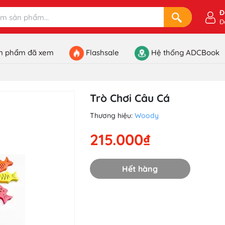
Đ
Đ
n phẩm đã xem
Flashsale
Hệ thống ADCBook
Trò Chơi Câu Cá
Thương hiệu:
Woody
215.000₫
Hết hàng