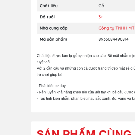
Chất liệu
Gỗ
Độ tuổi
3+
Nhà cung cấp
Công ty TNHH M
Mã sản phẩm
8936084490814
Chất liệu được làm tự gỗ tự nhiện cao cấp. Bề mặt nhẵn mị
tuyệt đối.
Với 2 cần câu và những con cá được trang trí đẹp mắt sẽ gi
trò chơi giúp bé:
- Phát triển tư duy.
- Rèn luyện khả năng khéo léo của đôi tay khi bé câu được 
- Tập tính kiên nhẫn, phân biệt màu sắc xanh, đỏ, vàng và kích
SẢN PHẨM CÙNG 