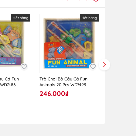
Hết hàng
Hết hàng
âu Cá Fun
Trò Chơi Bộ Câu Cá Fun
Câu Cá 2068,
s WD7486
Animals 20 Pcs WD7493
246.000₫
315.000₫