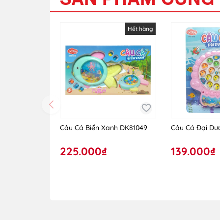
Hết hàng
Câu Cá Biển Xanh DK81049
Câu Cá Đại Dươ
225.000₫
139.000₫