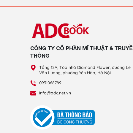
CÔNG TY CỔ PHẦN MĨ THUẬT & TRUY
THÔNG
Tầng 12A, Tòa nhà Diamond Flower, đường Lê
Văn Lương, phường Yên Hòa, Hà Nội.
0931068789
info@adc.net.vn