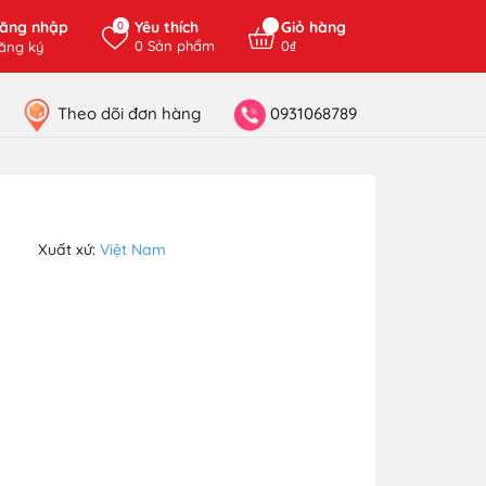
ăng nhập
Yêu thích
Giỏ hàng
0
0
Sản phẩm
0₫
ăng ký
Theo dõi đơn hàng
0931068789
Xuất xứ:
Việt Nam