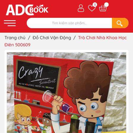
0
Trang chủ
/
Đồ Chơi Vận Động
/
Trò Chơi Nhà Khoa Học
Điên 500609