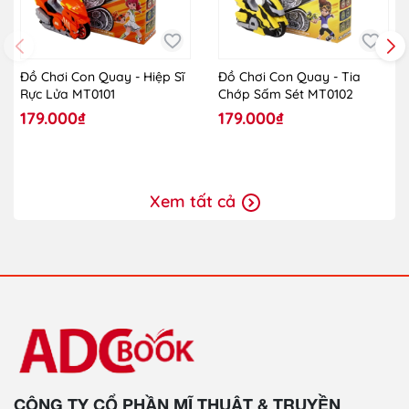
Đồ Chơi Con Quay - Hiệp Sĩ
Đồ Chơi Con Quay - Tia
Rực Lửa MT0101
Chớp Sấm Sét MT0102
179.000₫
179.000₫
Xem tất cả
CÔNG TY CỔ PHẦN MĨ THUẬT & TRUYỀN