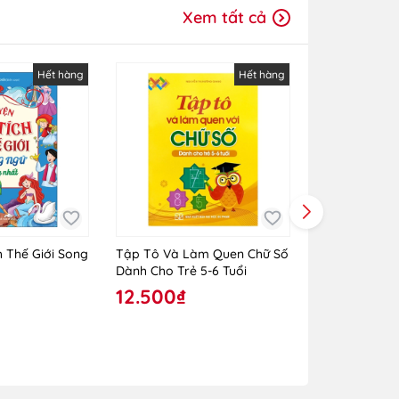
Xem tất cả
Hết hàng
Hết hàng
h Thế Giới Song
Tập Tô Và Làm Quen Chữ Số
Combo 3 Cuốn
Dành Cho Trẻ 5-6 Tuổi
Holmes Toàn
12.500₫
450.000