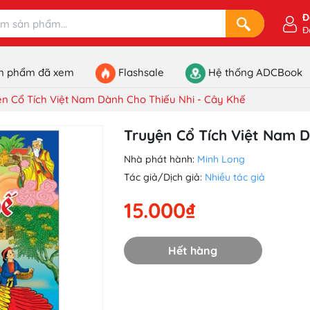
Đ
Đ
n phẩm đã xem
Flashsale
Hệ thống ADCBook
n Cổ Tích Việt Nam Dành Cho Thiếu Nhi - Cây Khế
Truyện Cổ Tích Việt Nam D
Nhà phát hành:
Minh Long
Tác giả/Dịch giả:
Nhiều tác giả
15.000₫
Hết hàng