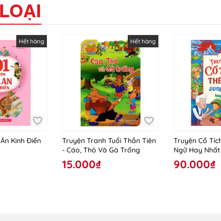
LOẠI
Hết hàng
Hết hàng
 Án Kinh Điển
Truyện Tranh Tuổi Thần Tiên
Truyện Cổ Tíc
- Cáo, Thỏ Và Gà Trống
Ngữ Hay Nhất
15.000₫
90.000₫