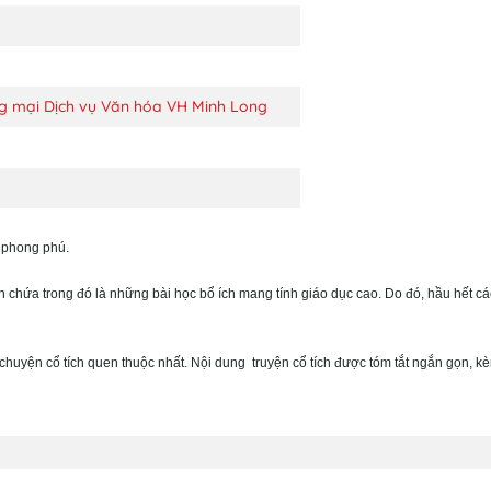
 mại Dịch vụ Văn hóa VH Minh Long
à phong phú.
 ẩn chứa trong đó là những bài học bổ ích mang tính giáo dục cao. Do đó, hầu hết c
u chuyện cổ tích quen thuộc nhất. Nội dung truyện cổ tích được tóm tắt ngắn gọn,