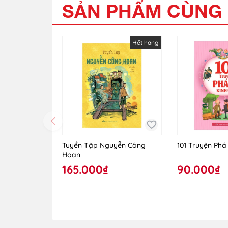
SẢN PHẨM CÙNG 
Hết hàng
Tuyển Tập Nguyễn Công
101 Truyện Phá
Hoan
165.000₫
90.000₫