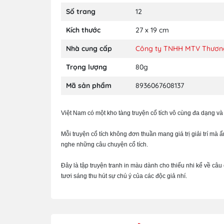
Số trang
12
Kích thước
27 x 19 cm
Nhà cung cấp
Công ty TNHH MTV Thương
Trọng lượng
80g
Mã sản phẩm
8936067608137
Việt Nam có một kho tàng truyện cổ tích vô cùng đa dạng v
Mỗi truyện cổ tích không đơn thuần mang giá trị giải trí mà
nghe những câu chuyện cổ tích.
Đây là tập truyện tranh in màu dành cho thiếu nhi kể về câ
tươi sáng thu hút sự chú ý của các độc giả nhí.