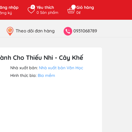
ăng nhập
Yêu thích
Giỏ hàng
0
0
Sản phẩm
0₫
ăng ký
Theo dõi đơn hàng
0931068789
ành Cho Thiếu Nhi - Cây Khế
Nhà xuất bản:
Nhà xuất bản Văn Học
Hình thức bìa:
Bìa mềm