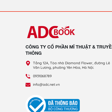
CÔNG TY CỔ PHẦN MĨ THUẬT & TRUY
THÔNG
Tầng 12A, Tòa nhà Diamond Flower, đường Lê
Văn Lương, phường Yên Hòa, Hà Nội.
0931068789
info@adc.net.vn