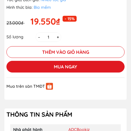
Hình thức bìa:
Bìa mềm
19.550₫
- 15%
23.000₫
Số lượng
–
+
THÊM VÀO GIỎ HÀNG
MUA NGAY
Mua trên sàn TMĐT
THÔNG TIN SẢN PHẨM
Nhà phát hành
ADCBookiz