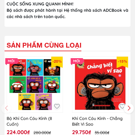
CUỘC SỐNG XUNG QUANH MÌNH!
Bộ sách được phát hành tại Hệ thống nhà sách ADCBook và
các nhà sách trên toàn quốc.
SẢN PHẨM CÙNG LOẠI
-20%
-15%
Bộ Khỉ Con Cáu Kỉnh (8
Khỉ Con Cáu Kỉnh - Chẳng
Cuốn)
Biết Vì Sao
224.000₫
29.750₫
280.000₫
35.000₫