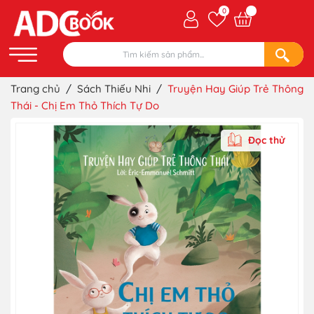
0
Trang chủ
/
Sách Thiếu Nhi
/
Truyện Hay Giúp Trẻ Thông
Thái - Chị Em Thỏ Thích Tự Do
Đọc thử