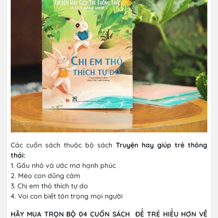
Các cuốn sách thuộc bộ sách
Truyện hay giúp trẻ thông
thái:
1. Gấu nhỏ và ước mơ hạnh phúc
2. Mèo con dũng cảm
3. Chị em thỏ thích tự do
4. Voi con biết tôn trọng mọi người
HÃY MUA TRỌN BỘ 04 CUỐN SÁCH ĐỂ TRẺ HIỂU HƠN VỀ