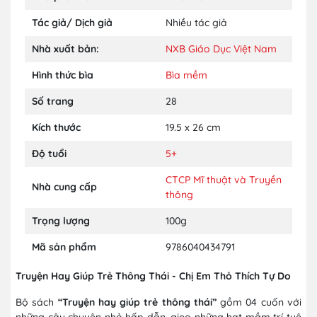
Tác giả/ Dịch giả
Nhiều tác giả
Nhà xuất bản:
NXB Giáo Dục Việt Nam
Hình thức bìa
Bìa mềm
Số trang
28
Kích thước
19.5 x 26 cm
Độ tuổi
5+
CTCP Mĩ thuật và Truyền
Nhà cung cấp
thông
Trọng lượng
100g
Mã sản phẩm
9786040434791
Truyện Hay Giúp Trẻ Thông Thái - Chị Em Thỏ Thích Tự Do
Bộ sách
“Truyện hay giúp trẻ thông thái”
gồm 04 cuốn với
những câu chuyện nhỏ hấp dẫn, gieo những hạt mầm trí tuệ