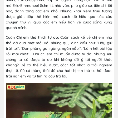
mà Éric-Emmanuel Schmitt, nhà văn, phó giáo sư, tiến sĩ triết
học, dành tặng các em nhỏ. Những khái niệm trừu tượng
được gián tiếp thể hiện một cách dễ hiểu qua các câu
chuyện thú vị, giúp các em hiểu hơn về cuộc sống xung
quanh mình.
Cuốn
Chị em thỏ thích tự do:
Cuốn sách kể về chị em nhà
thỏ đã quá mệt mỏi với những quy định kiểu như: “Hãy giữ
trật tự!”, “Dọn phòng gọn gàng, ngăn nắp!”, “Làm hết bài tập
rồi mới chơi!”... Hai chị em chỉ muốn được tự do! Nhưng liệu
chúng ta có được tự do khi không để ý tới người khác
không? Để có thể hiểu được, cách tốt nhất là trải nghiệm
thực tế. Cô cú thông thái đã cho hai chị em thỏ cơ hội được
trải nghiệm và tự tìm ra câu trả lời.