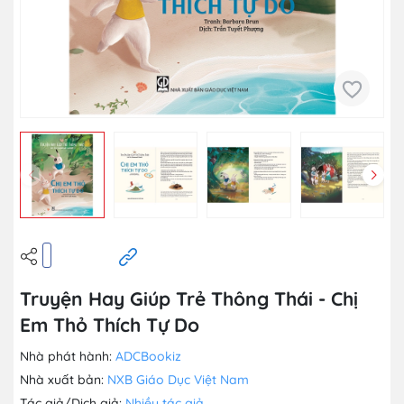
Truyện Hay Giúp Trẻ Thông Thái - Chị
Em Thỏ Thích Tự Do
Nhà phát hành:
ADCBookiz
Nhà xuất bản:
NXB Giáo Dục Việt Nam
Tác giả/Dịch giả:
Nhiều tác giả