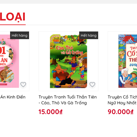
LOẠI
Hết hàng
Hết hàng
 Án Kinh Điển
Truyện Tranh Tuổi Thần Tiên
Truyện Cổ Tíc
- Cáo, Thỏ Và Gà Trống
Ngữ Hay Nhất
15.000₫
90.000₫