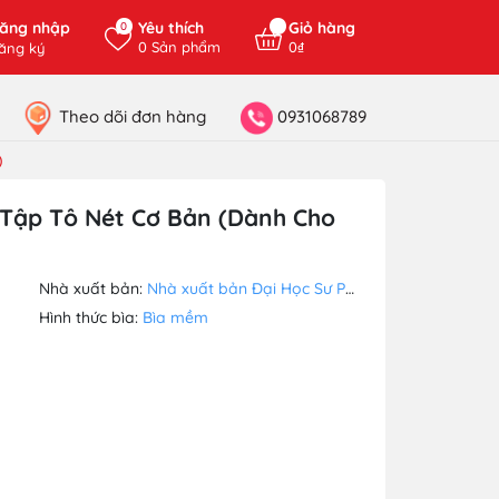
ăng nhập
Yêu thích
Giỏ hàng
0
0
Sản phẩm
0₫
ăng ký
Theo dõi đơn hàng
0931068789
)
 Tập Tô Nét Cơ Bản (Dành Cho
Nhà xuất bản:
Nhà xuất bản Đại Học Sư Phạm
Hình thức bìa:
Bìa mềm