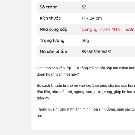
Số trang
32
Kích thước
17 x 24 cm
Nhà cung cấp
Công ty TNHH MTV Thương
Trọng lượng
50g
Mã sản phẩm
8936067606881
Con bạn sắp vào lớp 1? Không chỉ bé hồi hộp mà chính bạn
đoạn hoàn toàn mới này?
Bộ sách Chuẩn bị cho bé vào lớp 1 sẽ giúp cha mẹ giải tỏa
đầu tiên; như móc, sổ, ngang, sọc, xước, vòng, giúp bé làm
giản v.v…
Thông qua những hình ảnh minh họa sinh động, màu sắc tươi 
hơn.