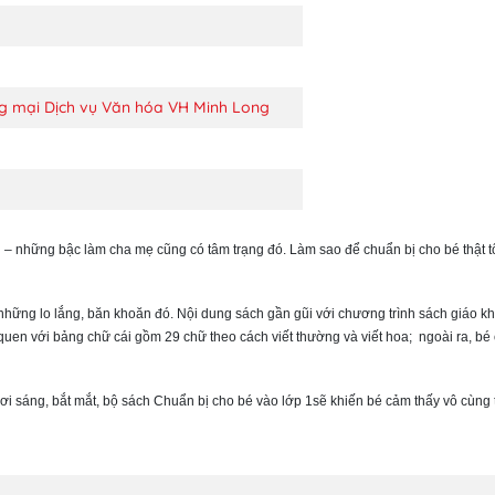
 mại Dịch vụ Văn hóa VH Minh Long
 – những bậc làm cha mẹ cũng có tâm trạng đó. Làm sao để chuẩn bị cho bé thật t
 những lo lắng, băn khoăn đó. Nội dung sách gần gũi với chương trình sách giáo k
 quen với bảng chữ cái gồm 29 chữ theo cách viết thường và viết hoa; ngoài ra, 
sáng, bắt mắt, bộ sách Chuẩn bị cho bé vào lớp 1sẽ khiến bé cảm thấy vô cùng thú