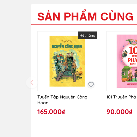
SẢN PHẨM CÙNG 
Hết hàng
Tuyển Tập Nguyễn Công
101 Truyện Phá
Hoan
165.000₫
90.000₫