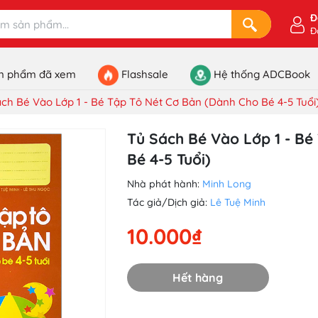
Đ
Đ
n phẩm đã xem
Flashsale
Hệ thống ADCBook
ch Bé Vào Lớp 1 - Bé Tập Tô Nét Cơ Bản (Dành Cho Bé 4-5 Tuổi
Tủ Sách Bé Vào Lớp 1 - Bé
Bé 4-5 Tuổi)
Nhà phát hành:
Minh Long
Tác giả/Dịch giả:
Lê Tuệ Minh
10.000₫
Hết hàng