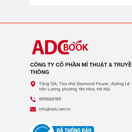
CÔNG TY CỔ PHẦN MĨ THUẬT & TRUY
THÔNG
Tầng 12A, Tòa nhà Diamond Flower, đường Lê
Văn Lương, phường Yên Hòa, Hà Nội.
0931068789
info@adc.net.vn