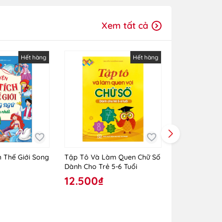
Xem tất cả
Hết hàng
Hết hàng
h Thế Giới Song
Tập Tô Và Làm Quen Chữ Số
Combo 3 Cuốn
Dành Cho Trẻ 5-6 Tuổi
Holmes Toàn
12.500₫
450.000