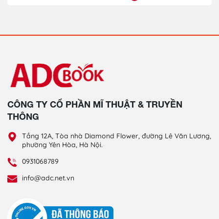
CÔNG TY CỔ PHẦN MĨ THUẬT & TRUYỀN
THÔNG
Tầng 12A, Tòa nhà Diamond Flower, đường Lê Văn Lương,
phường Yên Hòa, Hà Nội.
0931068789
info@adc.net.vn