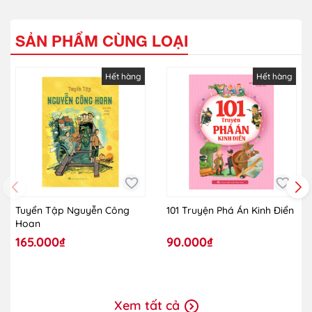
SẢN PHẨM CÙNG LOẠI
Hết hàng
Hết hàng
Tuyển Tập Nguyễn Công
101 Truyện Phá Án Kinh Điển
Hoan
165.000₫
90.000₫
Xem tất cả