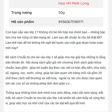
hóa VH Minh Long
Trọng lượng
50g
Mã sản phẩm
8936067598971
Con bạn sắp vào lớp 1? Không chỉ bé hồi hộp mà chính bạn – những bậc
làm cha mẹ cũng có tâm trạng đó. Làm sao để chuẩn bị cho bé thật tốt?
Làm thế nào để bé không bỡ ngỡ khi bước vào một giai đoạn hoàn toàn
mới này?
Bộ sách Chuẩn bị cho bé vào lớp 1 sẽ giúp cha mẹ giải tỏa những lo lắng,
băn khoăn đó. Nội dung sách gần gũi với chương trình sách giáo khoa
chuẩn, bao gồm: giúp bé luyện tay theo các nét cơ bản đầu tiên; như móc,
sổ, ngang, sọc, xước, vòng, giúp bé làm quen với bảng chữ cái gồm 29
chữ theo cách viết thường và viết hoa; ngoài ra, bé còn được làm quen
với các con số và những phép tính đơn giản v.v…
Thông qua những hình ảnh minh họa sinh động, màu sắc tươi sáng, bắt
mắt, bộ sách Chuẩn bị cho bé vào lớp 1sẽ khiến bé cảm thấy vô cùng thú
vị, giúp việc học và nhớ chữ của các bé đạt kết quả tốt hơn.