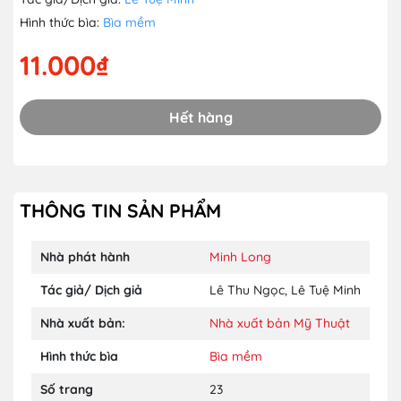
Hình thức bìa:
Bìa mềm
11.000₫
Hết hàng
THÔNG TIN SẢN PHẨM
Nhà phát hành
Minh Long
Tác giả/ Dịch giả
Lê Thu Ngọc
,
Lê Tuệ Minh
Nhà xuất bản:
Nhà xuất bản Mỹ Thuật
Hình thức bìa
Bìa mềm
Số trang
23