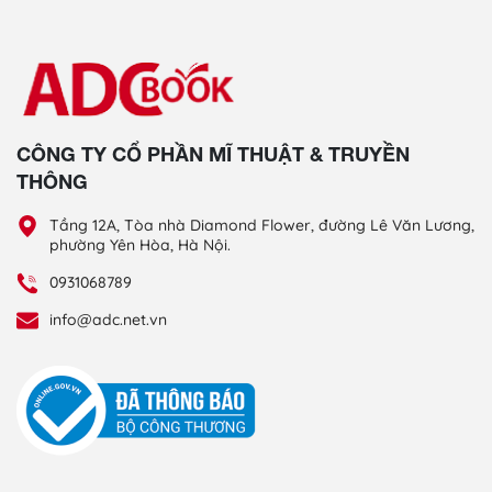
CÔNG TY CỔ PHẦN MĨ THUẬT & TRUYỀN
THÔNG
Tầng 12A, Tòa nhà Diamond Flower, đường Lê Văn Lương,
phường Yên Hòa, Hà Nội.
0931068789
info@adc.net.vn