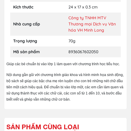
Kích thước
24 x 17 x 0.3 cm
Công ty TNHH MTV
Nhà cung cấp
Thương mại Dịch vụ Văn
hóa VH Minh Long
Trọng lượng
70g
Mã sản phẩm
8936067602050
Giúp các bé chuẩn bị vào lớp 1 làm quen với chương trình học tiểu học.
Nội dung gần gũi với chương trình giáo khoa và hình minh họa sinh động,
bộ sách sẽ giúp các bậc cha mẹ rèn luyện cho con trẻ những nét chữ đầu
tiên một cách hiệu quả. Để chuẩn bị vào lớp một, các em cần làm quen và
sử dụng thành thục với các chữ cái, các con số từ 1 đến 10, và bước đầu
biết viết và ghép vần những chữ cơ bản.
SẢN PHẨM CÙNG LOẠI