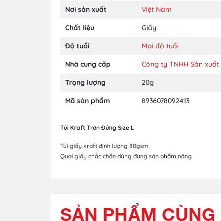
Nơi sản xuất
Việt Nam
Chất liệu
Giấy
Độ tuổi
Mọi độ tuổi
Nhà cung cấp
Công ty TNHH Sản xuất 
Trọng lượng
20g
Mã sản phẩm
8936078092413
Túi Kraft Trơn Đứng Size L
Túi giấy kraft định lượng 80gsm
Quai giấy chắc chắn dùng đựng sản phẩm nặng
SẢN PHẨM CÙNG 