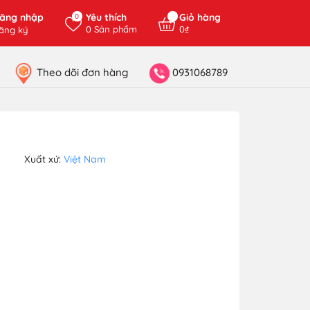
ăng nhập
Yêu thích
Giỏ hàng
0
0
Sản phẩm
0₫
ăng ký
Theo dõi đơn hàng
0931068789
Xuất xứ:
Việt Nam