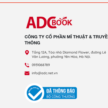
CÔNG TY CỔ PHẦN MĨ THUẬT & TRUY
THÔNG
Tầng 12A, Tòa nhà Diamond Flower, đường Lê
Văn Lương, phường Yên Hòa, Hà Nội.
0931068789
info@adc.net.vn