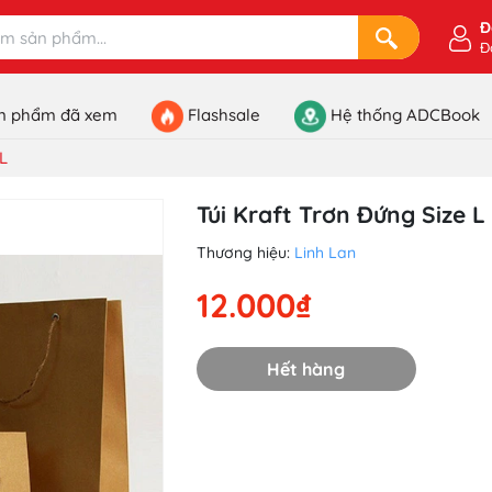
Đ
Đ
n phẩm đã xem
Flashsale
Hệ thống ADCBook
 L
Túi Kraft Trơn Đứng Size L
Thương hiệu:
Linh Lan
12.000₫
Hết hàng