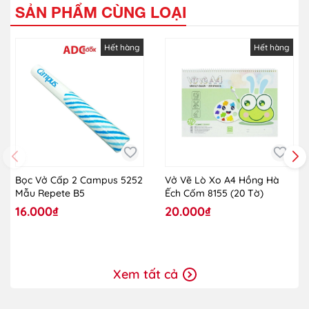
SẢN PHẨM CÙNG LOẠI
Hết hàng
Hết hàng
Bọc Vở Cấp 2 Campus 5252
Vở Vẽ Lò Xo A4 Hồng Hà
Mẫu Repete B5
Ếch Cốm 8155 (20 Tờ)
16.000₫
20.000₫
Xem tất cả