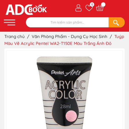
0
Trang chủ
/
Văn Phòng Phẩm - Dụng Cụ Học Sinh
/
Tuýp
Màu Vẽ Acrylic Pentel WA2-T150E Màu Trắng Ánh Đỏ