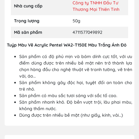
Công ty TNHH Đầu Tư
Nhà cung cấp
Thương Mại Thiên Tinh
Trọng lượng
50g
Mã sản phẩm
4711577049892
Tuýp Màu Vẽ Acrylic Pentel WA2-T150E Màu Trắng Ánh Đỏ
Sản phẩm có độ phủ mịn và bám dính cực tốt, với ưu
điểm dùng được trên nhiều bề mặt nên trở thành lựa
chọn hàng đầu cho nghệ thuật vẽ tranh tường, vẽ trên
vải, áo…
Sản phẩm không gây độc hại, tuyệt đối an toàn cho
trẻ nhỏ.
Sản phẩm có màu sắc tươi sáng với sắc tố cao.
Sản phẩm nhanh khô. Độ bền vượt trội, lâu phai màu,
không thấm nước.
Dùng được trên nhiều bề mặt (như giấy, kính, vải…)