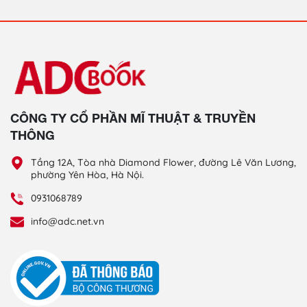
CÔNG TY CỔ PHẦN MĨ THUẬT & TRUYỀN
THÔNG
Tầng 12A, Tòa nhà Diamond Flower, đường Lê Văn Lương,
phường Yên Hòa, Hà Nội.
0931068789
info@adc.net.vn