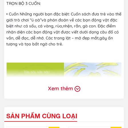
TRỌN BỘ 3 CUỐN:
• Cuốn Những người bạn đặc biệt: Cuốn sách đưa trẻ vào thế
giới trò chơi “ú oà”và phán đoán về các bạn động vật đặc
biệt như: cá sấu, cá vàng, rùa,nhện, rắn, gà con. Đặc điểm
nhận diện các bạn động vật được viết dưới dạng câu đố có
vần, dễ đọc, dễ nhớ. Các trang lật – mở đẹp mắt,gây ấn
tượng và tạo bất ngờ cho trẻ.
Xem thêm
SẢN PHẨM CÙNG LOẠI