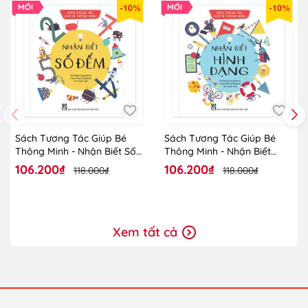
-10%
-10%
Sách Tương Tác Giúp Bé
Sách Tương Tác Giúp Bé
Thông Minh - Nhận Biết Số
Thông Minh - Nhận Biết
Đếm
Hình Dạng
106.200₫
106.200₫
118.000₫
118.000₫
Xem tất cả