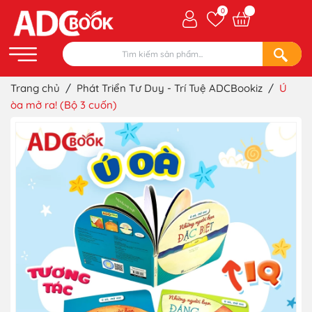
0
Trang chủ
/
Phát Triển Tư Duy - Trí Tuệ ADCBookiz
/
Ú
òa mở ra! (Bộ 3 cuốn)