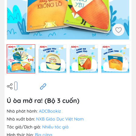
Ú òa mở ra! (Bộ 3 cuốn)
Nhà phát hành:
ADCBookiz
Nhà xuất bản:
NXB Giáo Dục Việt Nam
Tác giả/Dịch giả:
Nhiều tác giả
Hình thức bìa:
Bìa cứng