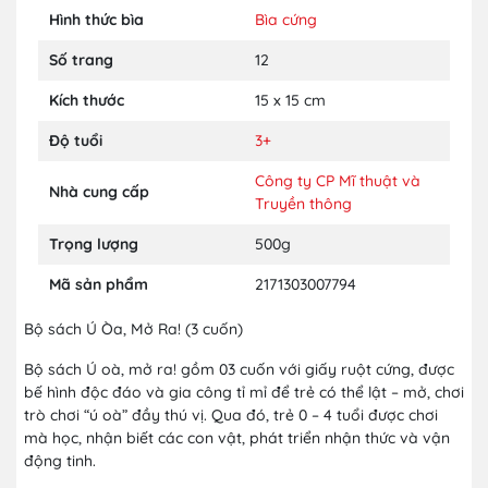
Hình thức bìa
Bìa cứng
Số trang
12
Kích thước
15 x 15 cm
Độ tuổi
3+
Công ty CP Mĩ thuật và
Nhà cung cấp
Truyền thông
Trọng lượng
500g
Mã sản phẩm
2171303007794
Bộ sách Ú Òa, Mở Ra! (3 cuốn)
Bộ sách Ú oà, mở ra! gồm 03 cuốn với giấy ruột cứng, được
bế hình độc đáo và gia công tỉ mỉ để trẻ có thể lật – mở, chơi
trò chơi “ú oà” đầy thú vị. Qua đó, trẻ 0 – 4 tuổi được chơi
mà học, nhận biết các con vật, phát triển nhận thức và vận
động tinh.