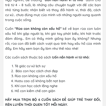
trẻ từ 4 – 8 tuổi, là những câu chuyện tuyệt vời để các bạn
nhỏ từng bước nhận biết và thay đổi hành vi, thái độ, cách
cư xử… chưa đúng mực của mình với những người xung quanh
trong cuộc sống.
Cuốn
“Rùa con không còn xấu hổ”
kể về bạn rùa con luôn
xấu hổ khi gặp người lạ, khi giơ tay phát biểu, khi hát trước
đám đông… Em có thấy mình giống bạn ấy không? Nhưng
rồi, rùa con đã biết cách vượt qua tính hay xấu hổ của mình
đấy. Em hãy xem bạn ấy làm như thế nào nhé!
Các cuốn sách thuộc bộ sách
Uốn nắn hành vi từ nhỏ:
Tê giác cư xử lịch sự
Báo con học cách chơi đẹp
Rùa con không còn xấu hổ
Hươu cao cổ không bắt nạt bạn
Khỉ con học cách lắng nghe
Hổ con kiềm chế cơn giận
HÃY MUA TRỌN BỘ 6 CUỐN SÁCH ĐỂ GIÚP TRẺ THAY ĐỔI,
RÈN LUYỆN THÓI QUEN TỐT MỖI NGÀY.