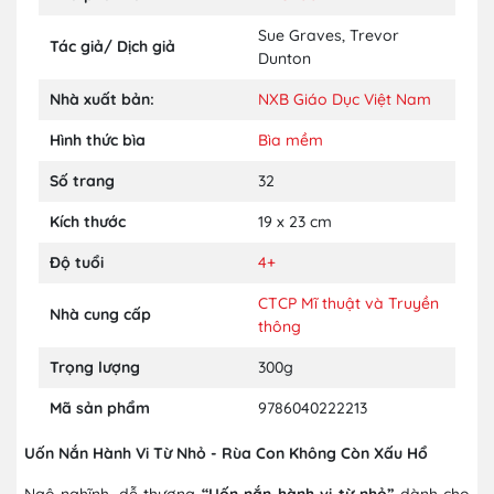
Sue Graves
,
Trevor
Tác giả/ Dịch giả
Dunton
Nhà xuất bản:
NXB Giáo Dục Việt Nam
Hình thức bìa
Bìa mềm
Số trang
32
Kích thước
19 x 23 cm
Độ tuổi
4+
CTCP Mĩ thuật và Truyền
Nhà cung cấp
thông
Trọng lượng
300g
Mã sản phẩm
9786040222213
Uốn Nắn Hành Vi Từ Nhỏ - Rùa Con Không Còn Xấu Hổ
Ngộ nghĩnh, dễ thương
“Uốn nắn hành vi từ nhỏ”
dành cho