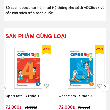
Bộ sách được phát hành tại Hệ thống nhà sách ADCBook và
các nhà sách trên toàn quốc.
SẢN PHẨM CÙNG LOẠI
-25%
-25%
OpenMath - Grade 4
OpenMath - Grade 5
72.000₫
72.000₫
96.000₫
96.000₫