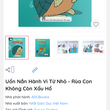
Uốn Nắn Hành Vi Từ Nhỏ - Rùa Con
Không Còn Xấu Hổ
Nhà phát hành:
ADCBookiz
Nhà xuất bản:
NXB Giáo Dục Việt Nam
Tác giả/Dịch giả:
Trevor Dunton