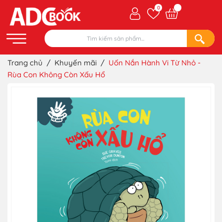
0
Trang chủ
/
Khuyến mãi
/
Uốn Nắn Hành Vi Từ Nhỏ -
Rùa Con Không Còn Xấu Hổ