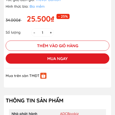
Hình thức bìa:
Bìa mềm
25.500₫
- 25%
34.000₫
Số lượng
–
+
THÊM VÀO GIỎ HÀNG
MUA NGAY
Mua trên sàn TMĐT
THÔNG TIN SẢN PHẨM
Nhà phát hành
ADCBookiz