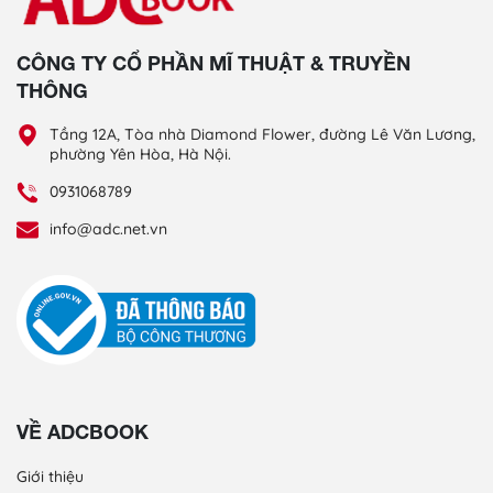
CÔNG TY CỔ PHẦN MĨ THUẬT & TRUYỀN
THÔNG
Tầng 12A, Tòa nhà Diamond Flower, đường Lê Văn Lương,
phường Yên Hòa, Hà Nội.
0931068789
info@adc.net.vn
VỀ ADCBOOK
Giới thiệu