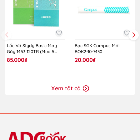
Lốc Vở Stydy Basic May
Bọc SGK Campus Mới
Gáy 1453 120TR (Mua 5
BOK2-10-7430
Tặng 1)
85.000₫
20.000₫
Xem tất cả