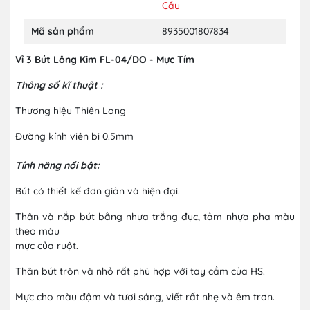
Cầu
Mã sản phẩm
8935001807834
Vỉ 3 Bút Lông Kim FL-04/DO - Mực Tím
Thông số kĩ thuật :
Thương hiệu Thiên Long
Đường kính viên bi 0.5mm
Tính năng nổi bật:
Bút có thiết kế đơn giản và hiện đại.
Thân và nắp bút bằng nhựa trắng đục, tảm nhựa pha màu
theo màu
mực của ruột.
Thân bút tròn và nhỏ rất phù hợp với tay cầm của HS.
Mực cho màu đậm và tươi sáng, viết rất nhẹ và êm trơn.