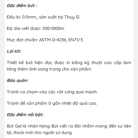
Đặc điểm bút :
Đầu bi: 0.5mm,, sản suất tại Thụy Sĩ.
Độ dài viết được: 500-1000m.
Mực đạt chuẩn: ASTM D-4236, EN71/3.
Lợi ích:
Thiết kế bút hiện đại, được in bằng kỹ thuật cao cấp làm
tăng thêm tính sang trọng cho sản phẩm
Bảo quản:
Tránh va chạm vào các vật cứng quá mạnh.
Tránh để sản phẩm ở gần nhiệt độ quá cao.
Đặc điểm nổi bật:
Bút Gel là nhãn hàng Bút viết ra đời nhằm mang đến sự tiện
lợi, thoải mái cho người sử dụng.