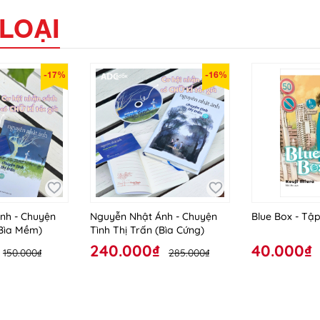
LOẠI
-17%
-16%
nh - Chuyện
Nguyễn Nhật Ánh - Chuyện
Blue Box - Tập
(Bìa Mềm)
Tình Thị Trấn (Bìa Cứng)
240.000₫
40.000₫
150.000₫
285.000₫