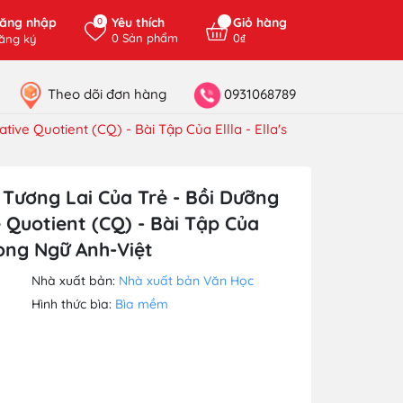
ăng nhập
Yêu thích
Giỏ hàng
0
0
Sản phẩm
0₫
ăng ký
Theo dõi đơn hàng
0931068789
ive Quotient (CQ) - Bài Tập Của Ellla - Ella's
 Tương Lai Của Trẻ - Bồi Dưỡng
 Quotient (CQ) - Bài Tập Của
Song Ngữ Anh-Việt
Nhà xuất bản:
Nhà xuất bản Văn Học
Hình thức bìa:
Bìa mềm