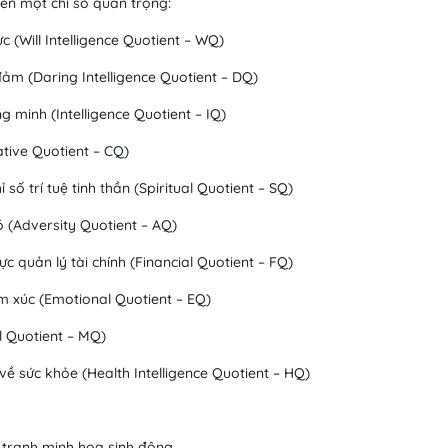
ển một chỉ số quan trọng:
c (Will Intelligence Quotient – WQ)
ảm (Daring Intelligence Quotient – DQ)
 minh (Intelligence Quotient – IQ)
ative Quotient – CQ)
ố trí tuệ tinh thần (Spiritual Quotient – SQ)
ó (Adversity Quotient – AQ)
 quản lý tài chính (Financial Quotient – FQ)
ảm xúc (Emotional Quotient – EQ)
l Quotient – MQ)
về sức khỏe (Health Intelligence Quotient – HQ)
 tranh minh họa sinh động.