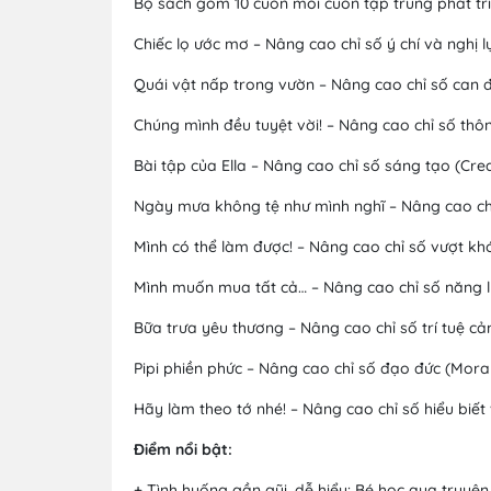
Bộ sách gồm 10 cuốn mỗi cuốn tập trung phát tri
Chiếc lọ ước mơ – Nâng cao chỉ số ý chí và nghị lự
Quái vật nấp trong vườn – Nâng cao chỉ số can đ
Chúng mình đều tuyệt vời! – Nâng cao chỉ số thông
Bài tập của Ella – Nâng cao chỉ số sáng tạo (Cre
Ngày mưa không tệ như mình nghĩ – Nâng cao chỉ s
Mình có thể làm được! – Nâng cao chỉ số vượt kh
Mình muốn mua tất cả… – Nâng cao chỉ số năng lực
Bữa trưa yêu thương – Nâng cao chỉ số trí tuệ c
Pipi phiền phức – Nâng cao chỉ số đạo đức (Mora
Hãy làm theo tớ nhé! – Nâng cao chỉ số hiểu biết 
Điểm nổi bật:
+ Tình huống gần gũi, dễ hiểu: Bé học qua truyện