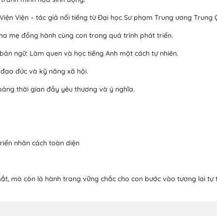
Viện Viện – tác giả nổi tiếng từ Đại học Sư phạm Trung ương Trung 
ha mẹ đồng hành cùng con trong quá trình phát triển.
g bản ngữ: Làm quen và học tiếng Anh một cách tự nhiên.
, đạo đức và kỹ năng xã hội.
oảng thời gian đầy yêu thương và ý nghĩa.
riển nhân cách toàn diện
ắt, mà còn là hành trang vững chắc cho con bước vào tương lai tự 