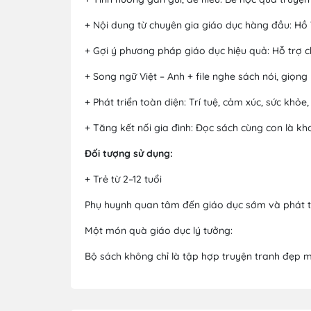
+ Nội dung từ chuyên gia giáo dục hàng đầu: Hồ 
+ Gợi ý phương pháp giáo dục hiệu quả: Hỗ trợ c
+ Song ngữ Việt – Anh + file nghe sách nói, giọn
+ Phát triển toàn diện: Trí tuệ, cảm xúc, sức khỏe
+ Tăng kết nối gia đình: Đọc sách cùng con là kh
Đối tượng sử dụng:
+ Trẻ từ 2–12 tuổi
Phụ huynh quan tâm đến giáo dục sớm và phát t
Một món quà giáo dục lý tưởng:
Bộ sách không chỉ là tập hợp truyện tranh đẹp m