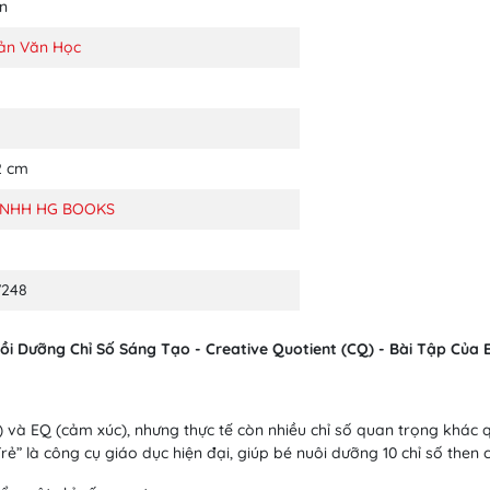
ện
ản Văn Học
.2 cm
TNHH HG BOOKS
7248
ồi Dưỡng Chỉ Số Sáng Tạo - Creative Quotient (CQ) - Bài Tập Của E
 và EQ (cảm xúc), nhưng thực tế còn nhiều chỉ số quan trọng khác qu
ẻ” là công cụ giáo dục hiện đại, giúp bé nuôi dưỡng 10 chỉ số then 