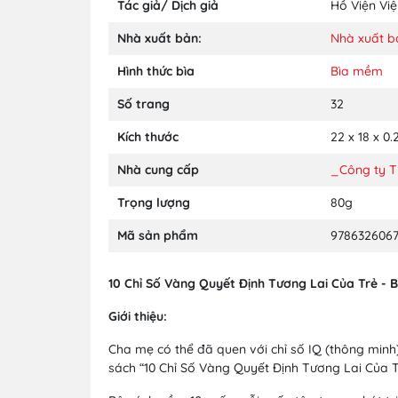
Tác giả/ Dịch giả
Hồ Viện Vi
Nhà xuất bản:
Nhà xuất b
Hình thức bìa
Bìa mềm
Số trang
32
Kích thước
22 x 18 x 0
Nhà cung cấp
_Công ty 
Trọng lượng
80g
Mã sản phẩm
978632606
10 Chỉ Số Vàng Quyết Định Tương Lai Của Trẻ - B
Giới thiệu:
Cha mẹ có thể đã quen với chỉ số IQ (thông minh)
sách “10 Chỉ Số Vàng Quyết Định Tương Lai Của Tr