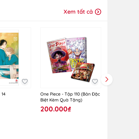
Xem tất cả
 14
One Piece - Tập 110 (Bản Đặc
One Piece - T
Biệt Kèm Quà Tặng)
Rời)
200.000₫
30.000₫