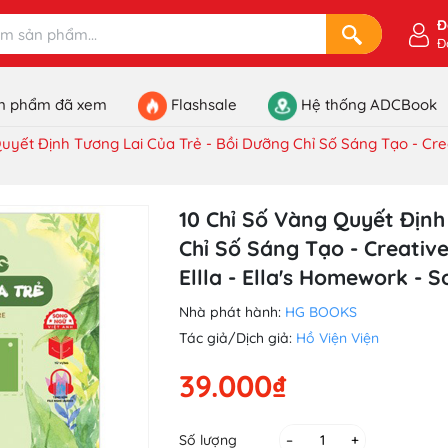
Đ
Đ
n phẩm đã xem
Flashsale
Hệ thống ADCBook
uyết Định Tương Lai Của Trẻ - Bồi Dưỡng Chỉ Số Sáng Tạo - Creat
10 Chỉ Số Vàng Quyết Định
Chỉ Số Sáng Tạo - Creative
Ellla - Ella's Homework - 
Nhà phát hành:
HG BOOKS
Tác giả/Dịch giả:
Hồ Viện Viện
39.000₫
Số lượng
–
+