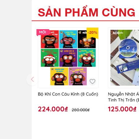
SẢN PHẨM CÙNG 
-20%
Bộ Khỉ Con Cáu Kỉnh (8 Cuốn)
Nguyễn Nhật Á
Tình Thị Trấn 
224.000₫
125.000₫
280.000₫