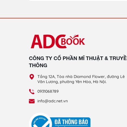
CÔNG TY CỔ PHẦN MĨ THUẬT & TRUY
THÔNG
Tầng 12A, Tòa nhà Diamond Flower, đường Lê
Văn Lương, phường Yên Hòa, Hà Nội.
0931068789
info@adc.net.vn