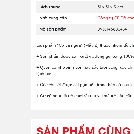
Kích thước
31 x 31 x 5 cm
Nhà cung cấp
Công ty CP Đồ chơ
Mã sản phẩm
8936146680474
Sản phẩm “Cờ cá ngựa” (Mẫu 2) thuộc nhóm đồ chơi t
+ Sản phẩm được sản xuất và đóng gói bằng 100%
+ Quân cờ nhỏ xinh với màu sắc tươi sáng, các chi 
lệch hở.
+ Các chi tiết được cất gọn bên trong bàn cờ sau k
+ Cờ cá ngựa là trò chơi rất thú vui mà trẻ nào cũn
SẢN PHẨM CÙNG 