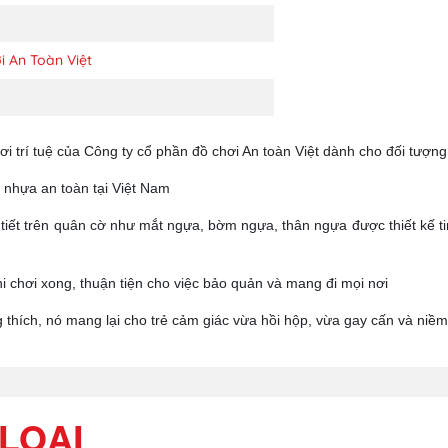
i An Toàn Việt
rí tuệ của Công ty cổ phần đồ chơi An toàn Việt dành cho đối tượng trẻ
 nhựa an toàn tại Việt Nam
tiết trên quân cờ như mắt ngựa, bờm ngựa, thân ngựa được thiết kế tin
hi chơi xong, thuận tiện cho việc bảo quản và mang đi mọi nơi
g thích, nó mang lại cho trẻ cảm giác vừa hồi hộp, vừa gay cấn và niềm
LOẠI