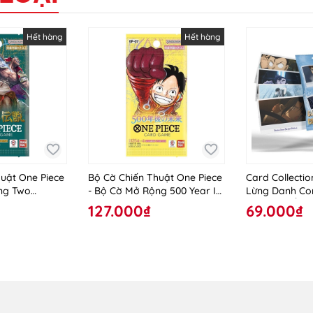
Hết hàng
Hết hàng
uật One Piece
Bộ Cờ Chiến Thuật One Piece
Card Collecti
ng Two
- Bộ Cờ Mở Rộng 500 Year In
Lừng Danh Co
8
The Future
2025 - Dư Ảnh
127.000₫
69.000₫
- Character In
Cards Ngẫu Nh