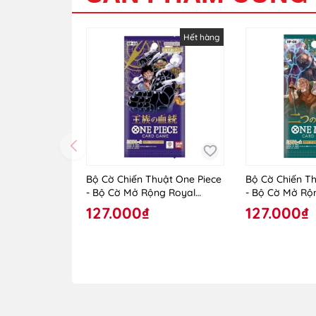
Hết hàng
Bộ Cờ Chiến Thuật One Piece
Bộ Cờ Chiến Th
- Bộ Cờ Mở Rộng Royal
- Bộ Cờ Mở Rộ
Blood OP-10 - TCG - One
Legends OP-0
127.000₫
127.000₫
Piece - Vol.10