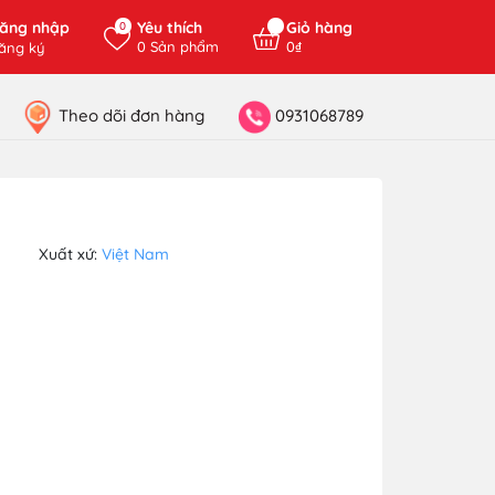
ăng nhập
Yêu thích
Giỏ hàng
0
0
Sản phẩm
0₫
ăng ký
Theo dõi đơn hàng
0931068789
Xuất xứ:
Việt Nam