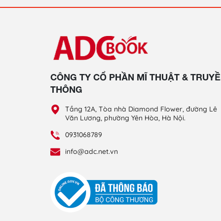
CÔNG TY CỔ PHẦN MĨ THUẬT & TRUY
THÔNG
Tầng 12A, Tòa nhà Diamond Flower, đường Lê
Văn Lương, phường Yên Hòa, Hà Nội.
0931068789
info@adc.net.vn