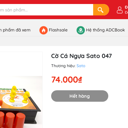
Đ
Đ
n phẩm đã xem
Flashsale
Hệ thống ADCBook
Cờ Cá Ngựa Sato 047
Thương hiệu:
Sato
74.000₫
Hết hàng