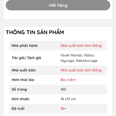
Hết hàng
THÔNG TIN SẢN PHẨM
Nhà phát hành
Nhà xuất bản Kim Đồng
Itsuki Nanao
,
Natsu
Tác giả/ Dịch giả
Hyuuga
,
Nekokurage
Nhà xuất bản:
Nhà xuất bản Kim Đồng
Hình thức bìa
Bìa mềm
Số trang
180
Kích thước
18 x13 cm
Độ tuổi
18+