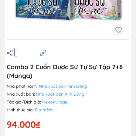
Combo 2 Cuốn Dược Sư Tự Sự Tập 7+8
(Manga)
Nhà phát hành:
Nhà xuất bản Kim Đồng
Nhà xuất bản:
Nhà xuất bản Kim Đồng
Tác giả/Dịch giả:
Nekokurage
Hình thức bìa:
Bìa mềm
94.000₫