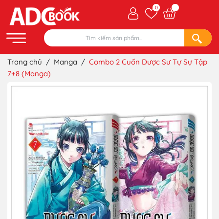
0
Trang chủ
/
Manga
/
Combo 2 Cuốn Dược Sư Tự Sự Tập
7+8 (Manga)