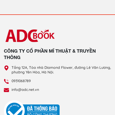
CÔNG TY CỔ PHẦN MĨ THUẬT & TRUYỀN
THÔNG
Tầng 12A, Tòa nhà Diamond Flower, đường Lê Văn Lương,
phường Yên Hòa, Hà Nội.
0931068789
info@adc.net.vn