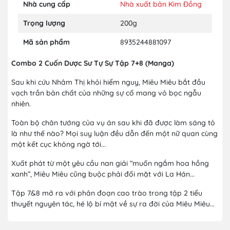
Nhà cung cấp
Nhà xuất bản Kim Đồng
Trọng lượng
200g
Mã sản phẩm
8935244881097
Combo 2 Cuốn Dược Sư Tự Sự Tập 7+8 (Manga)
Sau khi cứu Nhâm Thị khỏi hiểm nguy, Miêu Miêu bắt đầu
vạch trần bản chất của những sự cố mang vỏ bọc ngẫu
nhiên.
Toàn bộ chân tướng của vụ án sau khi đã được làm sáng tỏ
là như thế nào? Mọi suy luận đều dẫn đến một nữ quan cùng
một kết cục không ngờ tới...
Xuất phát từ một yêu cầu nan giải “muốn ngắm hoa hồng
xanh”, Miêu Miêu cũng buộc phải đối mặt với La Hán...
Tập 7&8 mở ra với phân đoạn cao trào trong tập 2 tiểu
thuyết nguyên tác, hé lộ bí mật về sự ra đời của Miêu Miêu...