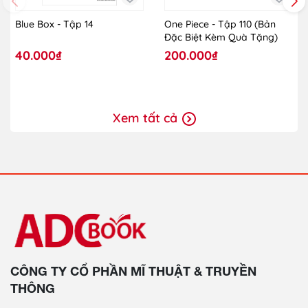
Blue Box - Tập 14
One Piece - Tập 110 (Bản
Đặc Biệt Kèm Quà Tặng)
40.000₫
200.000₫
Xem tất cả
CÔNG TY CỔ PHẦN MĨ THUẬT & TRUYỀN
THÔNG