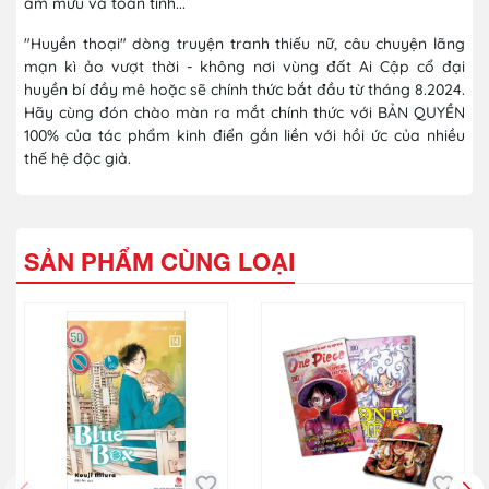
âm mưu và toan tính...
"Huyền thoại" dòng truyện tranh thiếu nữ, câu chuyện lãng
mạn kì ảo vượt thời - không nơi vùng đất Ai Cập cổ đại
huyền bí đầy mê hoặc sẽ chính thức bắt đầu từ tháng 8.2024.
Hãy cùng đón chào màn ra mắt chính thức với BẢN QUYỀN
100% của tác phẩm kinh điển gắn liền với hồi ức của nhiều
thế hệ độc giả.
SẢN PHẨM CÙNG LOẠI