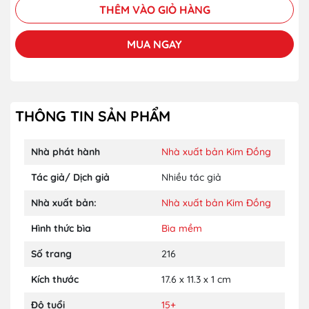
THÊM VÀO GIỎ HÀNG
MUA NGAY
THÔNG TIN SẢN PHẨM
Nhà phát hành
Nhà xuất bản Kim Đồng
Tác giả/ Dịch giả
Nhiều tác giả
Nhà xuất bản:
Nhà xuất bản Kim Đồng
Hình thức bìa
Bìa mềm
Số trang
216
Kích thước
17.6 x 11.3 x 1 cm
Độ tuổi
15+