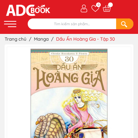
0
Trang chủ
/
Manga
/
Dấu Ấn Hoàng Gia - Tập 30