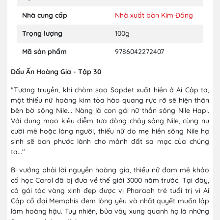
Nhà cung cấp
Nhà xuất bản Kim Đồng
Trọng lượng
100g
Mã sản phẩm
9786042272407
Dấu Ấn Hoàng Gia - Tập 30
"Tương truyền, khi chòm sao Sopdet xuất hiện ở Ai Cập ta,
một thiếu nữ hoàng kim tỏa hào quang rực rỡ sẽ hiện thân
bên bờ sông Nile... Nàng là con gái nữ thần sông Nile Hapi.
Với dung mạo kiều diễm tựa dòng chảy sông Nile, cùng nụ
cười mê hoặc lòng người, thiếu nữ do mẹ hiền sông Nile hạ
sinh sẽ ban phước lành cho mảnh đất sa mạc của chúng
ta..."
Bị vướng phải lời nguyền hoàng gia, thiếu nữ đam mê khảo
cổ học Carol đã bị đưa về thế giới 3000 năm trước. Tại đây,
cô gái tóc vàng xinh đẹp được vị Pharaoh trẻ tuổi trị vì Ai
Cập cổ đại Memphis đem lòng yêu và nhất quyết muốn lập
làm hoàng hậu. Tuy nhiên, bủa vây xung quanh họ là những