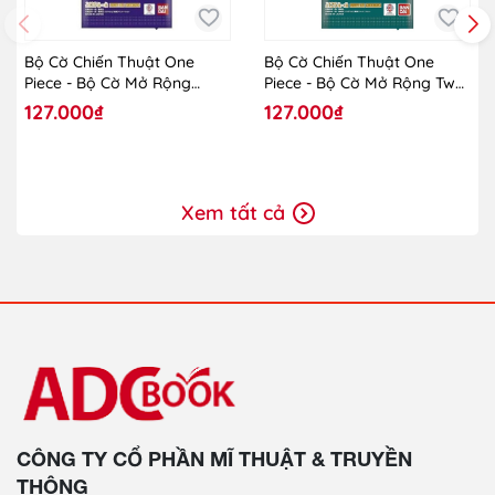
Bộ Cờ Chiến Thuật One
Bộ Cờ Chiến Thuật One
Piece - Bộ Cờ Mở Rộng
Piece - Bộ Cờ Mở Rộng Two
Royal Blood OP-10 - TCG -
Legends OP-08
127.000₫
127.000₫
One Piece - Vol.10
Xem tất cả
CÔNG TY CỔ PHẦN MĨ THUẬT & TRUYỀN
THÔNG