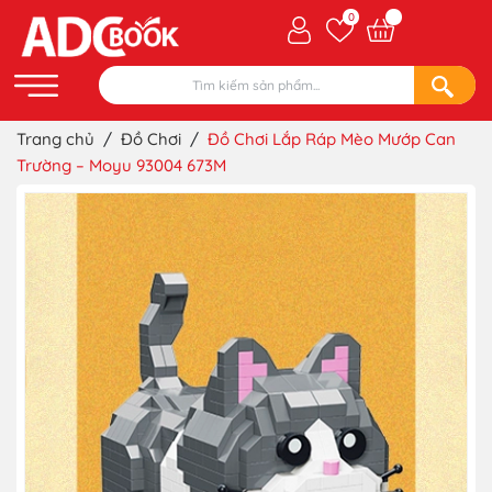
0
Trang chủ
/
Đồ Chơi
/
Đồ Chơi Lắp Ráp Mèo Mướp Can
Trường – Moyu 93004 673M