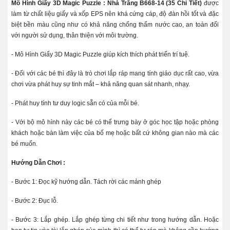
Mô Hình Giấy 3D Magic Puzzle : Nhà Trắng B668-14 (35 Chi Tiết)
được
làm từ chất liệu giấy và xốp EPS nên khá cứng cáp, độ đàn hồi tốt và đặc
biệt bền màu cũng như có khả năng chống thấm nước cao, an toàn đối
với người sử dụng, thân thiện với môi trường.
- Mô Hình Giấy 3D Magic Puzzle giúp kích thích phát triển trí tuệ.
- Đối với các bé thì đây là trò chơi lắp ráp mang tính giáo dục rất cao, vừa
chơi vừa phát huy sự tinh mắt – khả năng quan sát nhanh, nhạy.
- Phát huy tính tư duy logic sẵn có của mỗi bé.
- Với bộ mô hình này các bé có thể trưng bày ở góc học tập hoặc phòng
khách hoặc bàn làm việc của bố mẹ hoặc bất cứ không gian nào mà các
bé muốn.
Hướng Dẫn Chơi :
- Bước 1: Đọc kỹ hướng dẫn. Tách rời các mảnh ghép
- Bước 2: Đục lỗ.
- Bước 3: Lắp ghép. Lắp ghép từng chi tiết như trong hướng dẫn. Hoặc