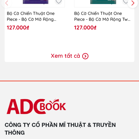
Bộ Cờ Chiến Thuật One
Bộ Cờ Chiến Thuật One
Piece - Bộ Cờ Mở Rộng
Piece - Bộ Cờ Mở Rộng Two
Royal Blood OP-10 - TCG -
Legends OP-08
127.000₫
127.000₫
One Piece - Vol.10
Xem tất cả
CÔNG TY CỔ PHẦN MĨ THUẬT & TRUYỀN
THÔNG