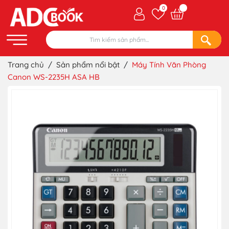
0
Trang chủ
/
Sản phẩm nổi bật
/
Máy Tính Văn Phòng
Canon WS-2235H ASA HB