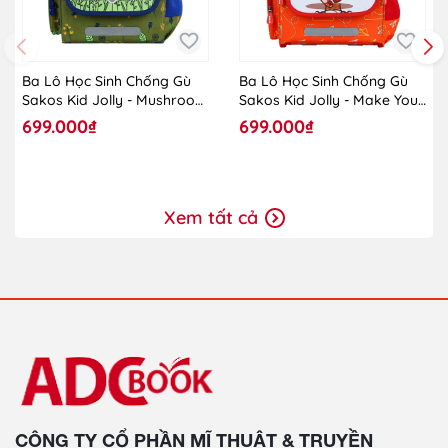
Ba Lô Học Sinh Chống Gù
Ba Lô Học Sinh Chống Gù
Sakos Kid Jolly - Mushroom
Sakos Kid Jolly - Make Your
Cute
Day Better
699.000₫
699.000₫
Xem tất cả
CÔNG TY CỔ PHẦN MĨ THUẬT & TRUYỀN