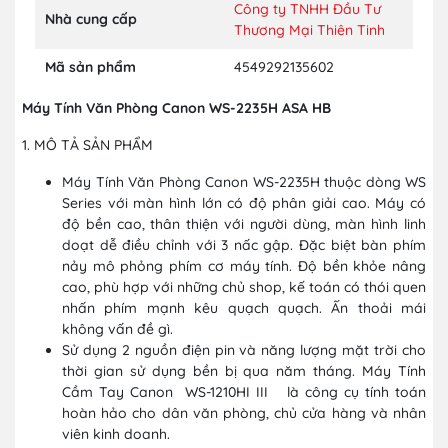
Công ty TNHH Đầu Tư
Nhà cung cấp
Thương Mại Thiên Tinh
Mã sản phẩm
4549292135602
Máy Tính Văn Phòng Canon WS-2235H ASA HB
1. MÔ TẢ SẢN PHẨM
Máy Tính Văn Phòng Canon WS-2235H thuộc dòng WS
Series với màn hình lớn có độ phân giải cao. Máy có
độ bền cao, thân thiện với người dùng, màn hình linh
doạt dễ điều chỉnh với 3 nấc gập. Đặc biệt bàn phím
nảy mô phỏng phím cơ máy tính. Độ bền khỏe nâng
cao, phù hợp với những chủ shop, kế toán có thói quen
nhấn phím mạnh kêu quạch quạch. Ấn thoải mái
không vấn đề gì.
Sử dụng 2 nguồn điện pin và năng lượng mặt trời cho
thời gian sử dụng bền bị qua năm tháng. Máy Tính
Cầm Tay Canon WS-1210HI III là công cụ tính toán
hoàn hảo cho dân văn phòng, chủ cửa hàng và nhân
viên kinh doanh.