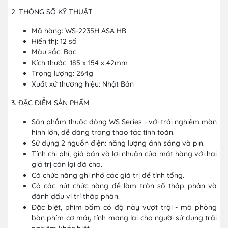
2. THÔNG SỐ KỸ THUẬT
Mã hàng: WS-2235H ASA HB
Hiển thị: 12 số
Màu sắc: Bạc
Kích thước: 185 x 154 x 42mm
Trọng lượng: 264g
Xuất xứ thương hiệu: Nhật Bản
3. ĐẶC ĐIỂM SẢN PHẨM
Sản phầm thuộc dòng WS Series - với trải nghiệm màn
hình lớn, dễ dàng trong thao tác tính toán.
Sử dụng 2 nguồn điện: năng lượng ánh sáng và pin.
Tính chi phí, giá bán và lợi nhuận của mặt hàng với hai
giá trị còn lại đã cho.
Có chức năng ghi nhớ các giá trị để tính tổng.
Có các nút chức năng để làm tròn số thập phân và
đánh dấu vị trí thập phân.
Đặc biệt, phím bấm có độ nảy vượt trội - mô phỏng
bàn phím cơ máy tính mang lại cho người sử dụng trải