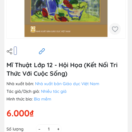
Mĩ Thuật Lớp 12 - Hội Họa (Kết Nối Tri
Thức Với Cuộc Sống)
Nhà xuất bản:
Nhà xuất bản Giáo dục Việt Nam
Tác giả/Dịch giả:
Nhiều tác giả
Hình thức bìa:
Bìa mềm
6.000₫
Số lượng
–
+