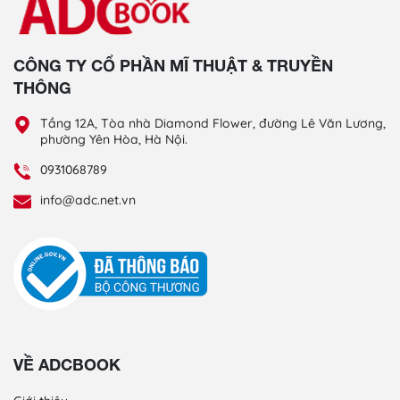
CÔNG TY CỔ PHẦN MĨ THUẬT & TRUYỀN
THÔNG
Tầng 12A, Tòa nhà Diamond Flower, đường Lê Văn Lương,
phường Yên Hòa, Hà Nội.
0931068789
info@adc.net.vn
VỀ ADCBOOK