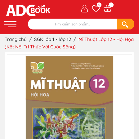
0
Trang chủ
/
SGK lớp 1 - lớp 12
/
Mĩ Thuật Lớp 12 - Hội Họa
(Kết Nối Tri Thức Với Cuộc Sống)