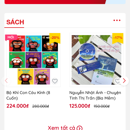
SÁCH
-20%
-17%
Bộ Khỉ Con Cáu Kỉnh (8
Nguyễn Nhật Ánh - Chuyện
Cuốn)
Tình Thị Trấn (Bìa Mềm)
224.000₫
125.000₫
280.000₫
150.000₫
Xem tất cả