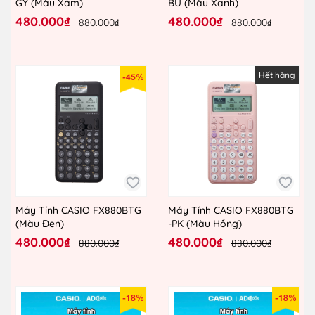
GY (Màu Xám)
BU (Màu Xanh)
480.000₫
480.000₫
880.000₫
880.000₫
Hết hàng
-45%
Máy Tính CASIO FX880BTG
Máy Tính CASIO FX880BTG
(Màu Đen)
-PK (Màu Hồng)
480.000₫
480.000₫
880.000₫
880.000₫
-18%
-18%