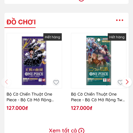
ĐỒ CHƠI
Hết hàng
Hết hàng
Bộ Cờ Chiến Thuật One
Bộ Cờ Chiến Thuật One
Piece - Bộ Cờ Mở Rộng
Piece - Bộ Cờ Mở Rộng Two
Royal Blood OP-10 - TCG -
Legends OP-08
127.000₫
127.000₫
One Piece - Vol.10
Xem tất cả