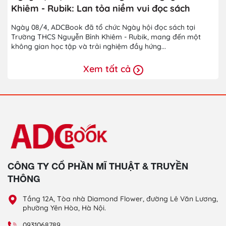
Khiêm - Rubik: Lan tỏa niềm vui đọc sách
Ngày 08/4, ADCBook đã tổ chức Ngày hội đọc sách tại
Trường THCS Nguyễn Bỉnh Khiêm - Rubik, mang đến một
không gian học tập và trải nghiệm đầy hứng...
Xem tất cả
CÔNG TY CỔ PHẦN MĨ THUẬT & TRUYỀN
THÔNG
Tầng 12A, Tòa nhà Diamond Flower, đường Lê Văn Lương,
phường Yên Hòa, Hà Nội.
0931068789