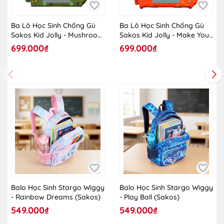
Ba Lô Học Sinh Chống Gù
Ba Lô Học Sinh Chống Gù
Sakos Kid Jolly - Mushroom
Sakos Kid Jolly - Make Your
Cute
Day Better
699.000₫
699.000₫
Balo Học Sinh Stargo Wiggy
Balo Học Sinh Stargo Wiggy
- Rainbow Dreams (Sakos)
- Play Ball (Sakos)
549.000₫
549.000₫