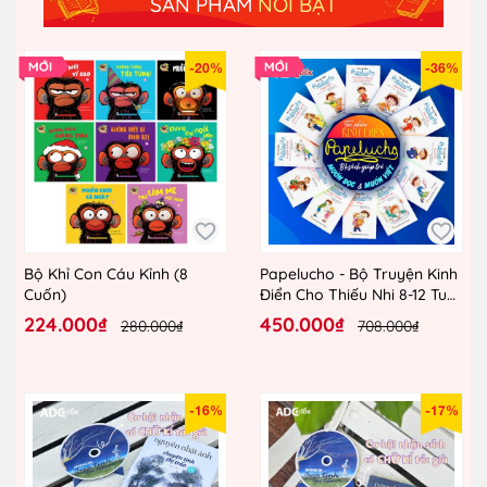
SẢN PHẨM
NỔI BẬT
-20%
-36%
Bộ Khỉ Con Cáu Kỉnh (8
Papelucho - Bộ Truyện Kinh
Cuốn)
Điển Cho Thiếu Nhi 8-12 Tuổi
(12 Tập Lẻ)
224.000₫
450.000₫
280.000₫
708.000₫
-16%
-17%