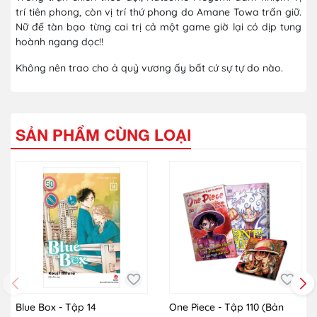
trí tiên phong, còn vị trí thứ phong do Amane Towa trấn giữ.
Nữ đế tàn bạo từng cai trị cả một game giờ lại có dịp tung
hoành ngang dọc!!
Không nên trao cho ả quỷ vương ấy bất cứ sự tự do nào.
SẢN PHẨM CÙNG LOẠI
Blue Box - Tập 14
One Piece - Tập 110 (Bản