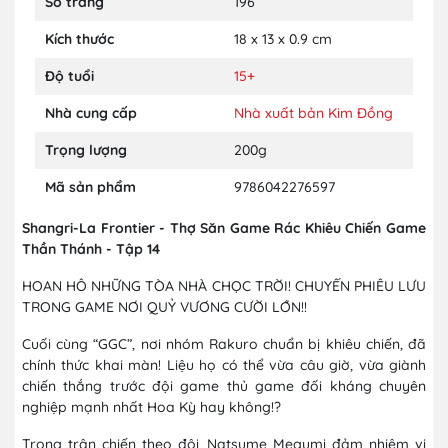
Số trang
196
Kích thước
18 x 13 x 0.9 cm
Độ tuổi
15+
Nhà cung cấp
Nhà xuất bản Kim Đồng
Trọng lượng
200g
Mã sản phẩm
9786042276597
Shangri-La Frontier - Thợ Săn Game Rác Khiêu Chiến Game
Thần Thánh - Tập 14
HOAN HÔ NHỮNG TÒA NHÀ CHỌC TRỜI! CHUYẾN PHIÊU LƯU
TRONG GAME NƠI QUỶ VƯƠNG CƯỜI LỚN!!
Cuối cùng “GGC”, nơi nhóm Rakuro chuẩn bị khiêu chiến, đã
chính thức khai màn! Liệu họ có thể vừa câu giờ, vừa giành
chiến thắng trước đội game thủ game đối kháng chuyên
nghiệp mạnh nhất Hoa Kỳ hay không!?
Trong trận chiến theo đội, Natsume Megumi đảm nhiệm vị