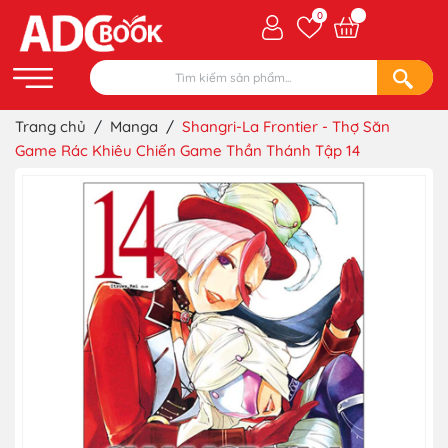
0
Trang chủ
/
Manga
/
Shangri-La Frontier - Thợ Săn
Game Rác Khiêu Chiến Game Thần Thánh Tập 14