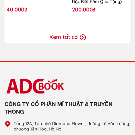
Đặc Biệt Kèm Quà Tặng)
40.000₫
200.000₫
Xem tất cả
CÔNG TY CỔ PHẦN MĨ THUẬT & TRUYỀN
THÔNG
Tầng 12A, Tòa nhà Diamond Flower, đường Lê Văn Lương,
phường Yên Hòa, Hà Nội.