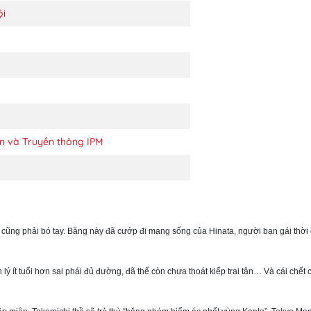
ội
n và Truyền thông IPM
 cũng phải bó tay. Băng này đã cướp đi mạng sống của Hinata, người bạn gái thời 
lý ít tuổi hơn sai phái đủ đường, đã thế còn chưa thoát kiếp trai tân… Và cái chế