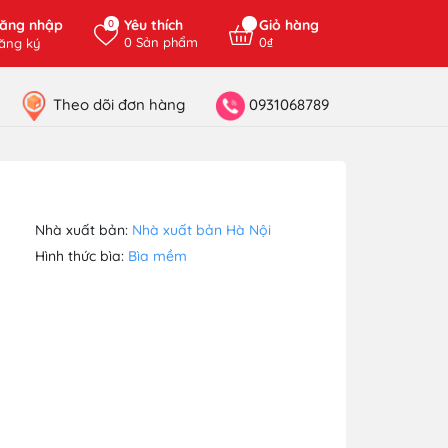
ăng nhập
Yêu thích
Giỏ hàng
0
0
Sản phẩm
0₫
ăng ký
Theo dõi đơn hàng
0931068789
Nhà xuất bản:
Nhà xuất bản Hà Nội
Hình thức bìa:
Bìa mềm