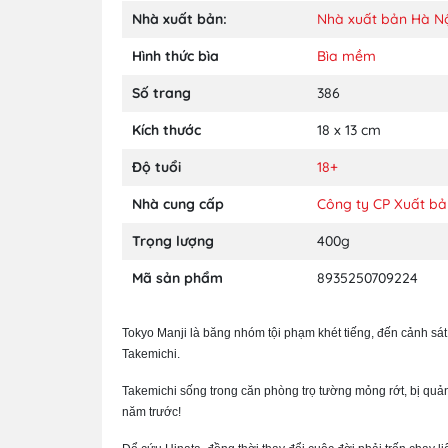
Nhà xuất bản:
Nhà xuất bản Hà N
Hình thức bìa
Bìa mềm
Số trang
386
Kích thước
18 x 13 cm
Độ tuổi
18+
Nhà cung cấp
Công ty CP Xuất bả
Trọng lượng
400g
Mã sản phẩm
8935250709224
Tokyo Manji là băng nhóm tội phạm khét tiếng, đến cảnh sát
Takemichi.
Takemichi sống trong căn phòng trọ tường mỏng rớt, bị quản 
năm trước!