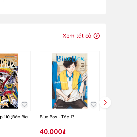
ji!
Xem tất cả
p 110 (Bản Bìa
Blue Box - Tập 13
Spy X Family 
40.000₫
30.000₫