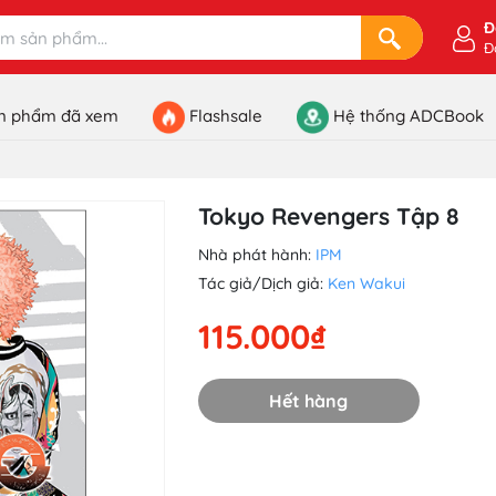
Đ
Đ
n phẩm đã xem
Flashsale
Hệ thống ADCBook
Tokyo Revengers Tập 8
Nhà phát hành:
IPM
Tác giả/Dịch giả:
Ken Wakui
115.000₫
Hết hàng