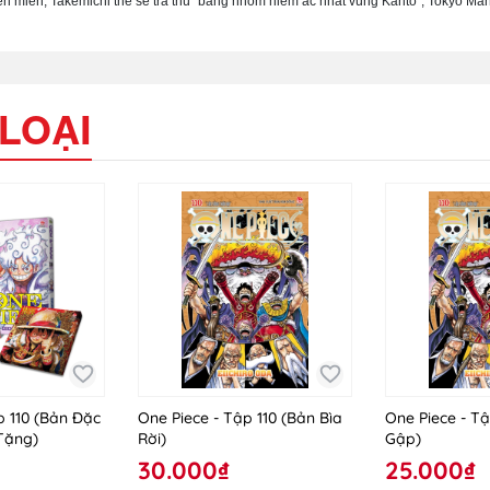
iên miên, Takemichi thề sẽ trả thù “băng nhóm hiểm ác nhất vùng Kanto”, Tokyo Man
LOẠI
p 110 (Bản Đặc
One Piece - Tập 110 (Bản Bìa
One Piece - Tậ
Tặng)
Rời)
Gập)
30.000₫
25.000₫