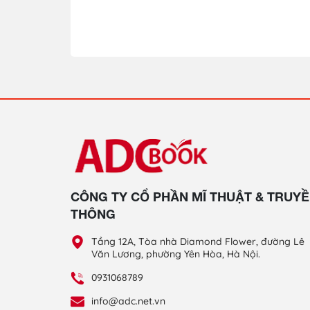
CÔNG TY CỔ PHẦN MĨ THUẬT & TRUY
THÔNG
Tầng 12A, Tòa nhà Diamond Flower, đường Lê
Văn Lương, phường Yên Hòa, Hà Nội.
0931068789
info@adc.net.vn