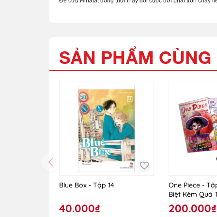
Để cứu Hinata, đồng thời thay đổi cuộc đời phải trốn chạy l
SẢN PHẨM CÙNG 
Blue Box - Tập 14
One Piece - Tậ
Biệt Kèm Quà 
40.000₫
200.000₫