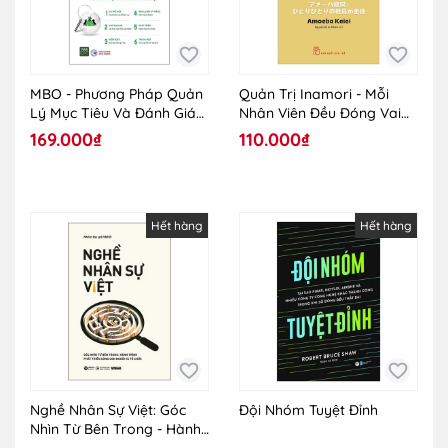
MBO - Phương Pháp Quản
Quản Trị Inamori - Mỗi
Lý Mục Tiêu Và Đánh Giá
Nhân Viên Đều Đóng Vai
Nhân Sự Chuyên Nghiệp
Trò Chính
169.000₫
110.000₫
Hết hàng
Hết hàng
Nghề Nhân Sự Việt: Góc
Đội Nhóm Tuyệt Đỉnh
Nhìn Từ Bên Trong - Hành