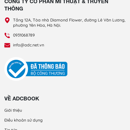
CÔNG TY CỔ PHẦN MĨ THUẬT & TRUYỀN
THÔNG
Tầng 12A, Tòa nhà Diamond Flower, đường Lê Văn Lương,
phường Yên Hòa, Hà Nội.
0931068789
info@adc.net.vn
VỀ ADCBOOK
Giới thiệu
Điều khoản sử dụng
Tin tức