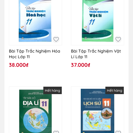
Bài Tập Trắc Nghiệm Hóa
Bài Tập Trắc Nghiệm Vật
Học Lớp 11
Lí Lớp 11
38.000₫
37.000₫
Hết hàng
Hết hàng