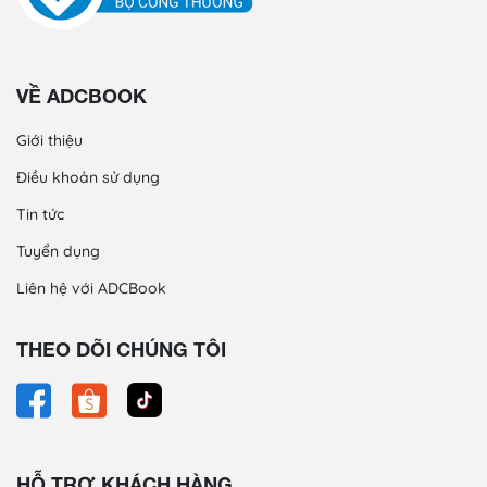
VỀ ADCBOOK
Giới thiệu
Điều khoản sử dụng
Tin tức
Tuyển dụng
Liên hệ với ADCBook
THEO DÕI CHÚNG TÔI
HỖ TRỢ KHÁCH HÀNG