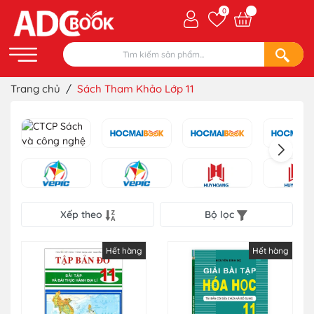
0
Trang chủ
/
Sách Tham Khảo Lớp 11
Xếp theo
Bộ lọc
Hết hàng
Hết hàng