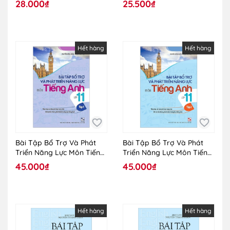
28.000₫
25.500₫
Hết hàng
Hết hàng
Bài Tập Bổ Trợ Và Phát
Bài Tập Bổ Trợ Và Phát
Triển Năng Lực Môn Tiếng
Triển Năng Lực Môn Tiếng
Anh Lớp 11 - Tập 1
Anh Lớp 11 - Tập 2
45.000₫
45.000₫
Hết hàng
Hết hàng