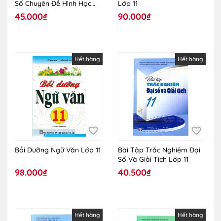
Số Chuyên Đề Hình Học
Lớp 11
Lớp 11
45.000₫
90.000₫
Hết hàng
Hết hàng
Bồi Dưỡng Ngữ Văn Lớp 11
Bài Tập Trắc Nghiệm Đại
Số Và Giải Tích Lớp 11
98.000₫
40.500₫
Hết hàng
Hết hàng