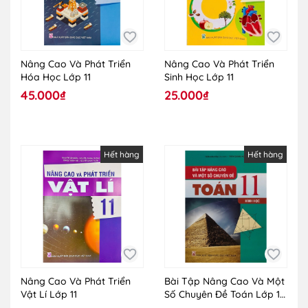
Nâng Cao Và Phát Triển
Nâng Cao Và Phát Triển
Hóa Học Lớp 11
Sinh Học Lớp 11
45.000₫
25.000₫
Hết hàng
Hết hàng
Nâng Cao Và Phát Triển
Bài Tập Nâng Cao Và Một
Vật Lí Lớp 11
Số Chuyên Đề Toán Lớp 11
- Hình Học