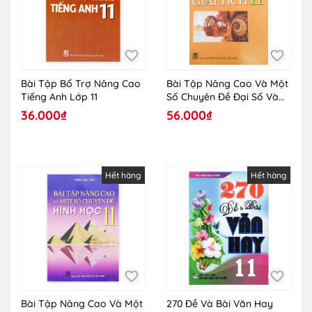
Bài Tập Bổ Trợ Nâng Cao
Bài Tập Nâng Cao Và Một
Tiếng Anh Lớp 11
Số Chuyên Đề Đại Số Và
Giải Tích Lớp 11
36.000₫
56.000₫
Hết hàng
Hết hàng
Bài Tập Nâng Cao Và Một
270 Đề Và Bài Văn Hay