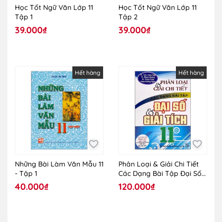
Học Tốt Ngữ Văn Lớp 11
Học Tốt Ngữ Văn Lớp 11
Tập 1
Tập 2
39.000₫
39.000₫
Hết hàng
Hết hàng
Những Bài Làm Văn Mẫu 11
Phân Loại & Giải Chi Tiết
- Tập 1
Các Dạng Bài Tập Đại Số
& Giải Tích 11
40.000₫
120.000₫