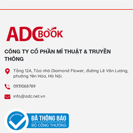
CÔNG TY CỔ PHẦN MĨ THUẬT & TRUYỀN
THÔNG
Tầng 12A, Tòa nhà Diamond Flower, đường Lê Văn Lương,
phường Yên Hòa, Hà Nội.
0931068789
info@adc.net.vn