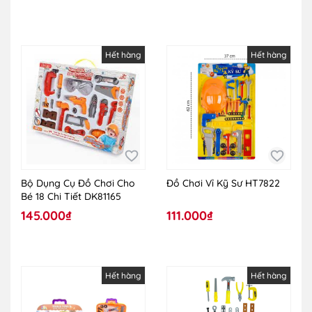
Hết hàng
Hết hàng
Bộ Dụng Cụ Đồ Chơi Cho
Đồ Chơi Vỉ Kỹ Sư HT7822
Bé 18 Chi Tiết DK81165
145.000₫
111.000₫
Hết hàng
Hết hàng