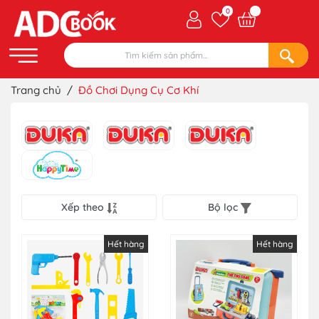
0
Trang chủ
/
Đồ Chơi Dụng Cụ Cơ Khí
Xếp theo
Bộ lọc
Hết hàng
Hết hàng