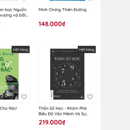
ân loại: Nguồn
Minh Chứng Thiên Đường
 vượng và bất
₫
148.000₫
Hết hàng
Hết hàng
 Cho Rác!
Thần Số Học - Khám Phá
Biểu Đồ Vận Mệnh Và Sự
Huyền Nhiệm Từ Những Con
219.000₫
Số