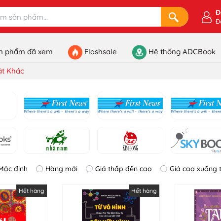
Đ
Đ
n phẩm đã xem
Flashsale
Hệ thống ADCBook
ật Khác
Mặc định
Hàng mới
Giá thấp đến cao
Giá cao xuống 
Hết hàng
Hết hàng