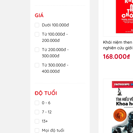
GIÁ
Dưới 100.000đ
Từ 100.000đ -
200.000đ
Khái niệm then
nghiên cứu giới
Từ 200.000đ -
168.000₫
300.000đ
Từ 300.000đ -
400.000đ
Từ 400.000đ -
500.000đ
ĐỘ TUỔI
Từ 500.000đ -
600.000đ
0 - 6
Trên 600.000đ
7 - 12
13+
Mọi độ tuổi