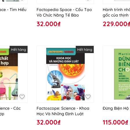
ce - Tìm Hiểu
Factopedia Space - Cấu Tạo
Hành trình nh
Và Chức Năng Tế Bào
gốc của thịnh
bình đẳng
32.000₫
229.000
Hết hàng
Hết hàng
ience - Các
Factoscope: Science - Khoa
Đừng Biện Hộ
ợp
Học Và Những Định Luật
32.000₫
115.000₫