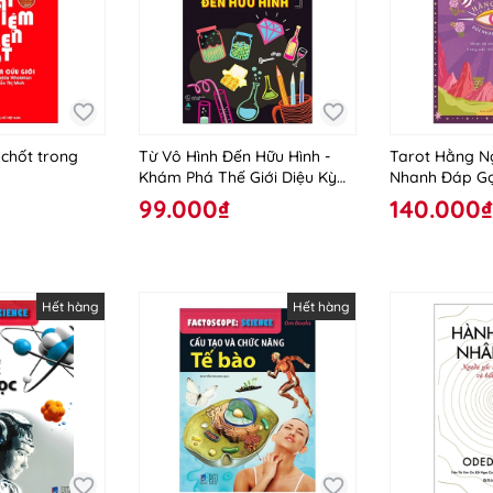
 chốt trong
Từ Vô Hình Đến Hữu Hình -
Tarot Hằng N
Khám Phá Thế Giới Diệu Kỳ
Nhanh Đáp G
Của Các Loại Vật Chất
99.000₫
140.000₫
Hết hàng
Hết hàng