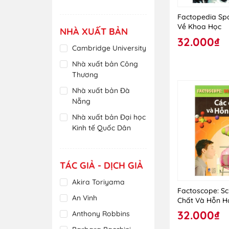
Factopedia Spa
Về Khoa Học
NHÀ XUẤT BẢN
32.000₫
Cambridge University
Nhà xuất bản Công
Thương
Nhà xuất bản Đà
Nẵng
Nhà xuất bản Đại học
Kinh tế Quốc Dân
Nhà xuất bản Đại Học
Quốc Gia Hà Nội
TÁC GIẢ - DỊCH GIẢ
Nhà xuất bản Đại Học
Sư Phạm
Akira Toriyama
Factoscope: Sc
Nhà xuất bản Đại Học
An Vinh
Chất Và Hỗn H
Sư Phạm TP Hồ Chí
32.000₫
Anthony Robbins
Minh