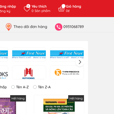
ăng nhập
Yêu thích
Giỏ hàng
0
0
Sản phẩm
0₫
ăng ký
Theo dõi đơn hàng
0931068789
thấp
Tên A-Z
Tên Z-A
Hết hàng
Hết hàng