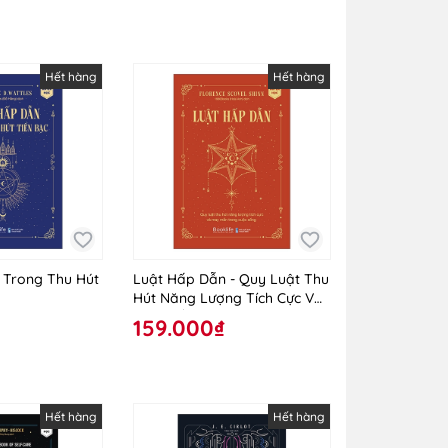
Hết hàng
Hết hàng
 Trong Thu Hút
Luật Hấp Dẫn - Quy Luật Thu
Hút Năng Lượng Tích Cực Và
May Mắn Trong Cuộc Sống
159.000₫
Hết hàng
Hết hàng