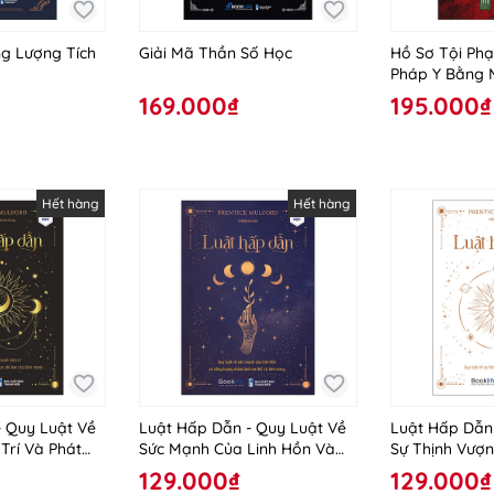
g Lượng Tích
Giải Mã Thần Số Học
Hồ Sơ Tội Phạ
Pháp Y Bằng 
169.000₫
195.000₫
Hết hàng
Hết hàng
- Quy Luật Về
Luật Hấp Dẫn - Quy Luật Về
Luật Hấp Dẫn 
Trí Và Phát
Sức Mạnh Của Linh Hồn Và
Sự Thịnh Vượ
g Tích Cực Để
Năng Lượng Chữa Lành Cơ
Công
129.000₫
129.000₫
Mệnh
Thể Từ Bên Trong