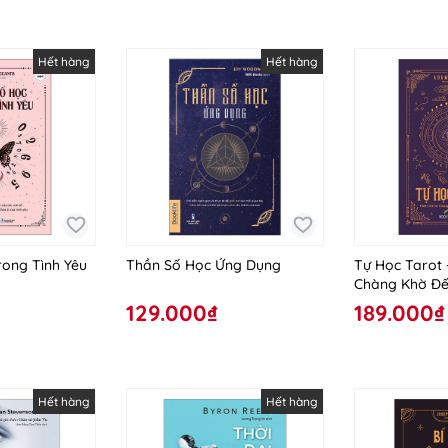
Hết hàng
Hết hàng
rong Tình Yêu
Thần Số Học Ứng Dụng
Tự Học Tarot 
Chàng Khờ Đế
Thế Giới
129.000₫
189.000₫
Hết hàng
Hết hàng