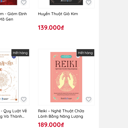
m - Giám Định
Huyền Thuật Giả Kim
Mã Gen
139.000₫
Hết hàng
Hết hàng
- Quy Luật Về
Reiki – Nghệ Thuật Chữa
ng Và Thành
Lành Bằng Năng Lượng
189.000₫