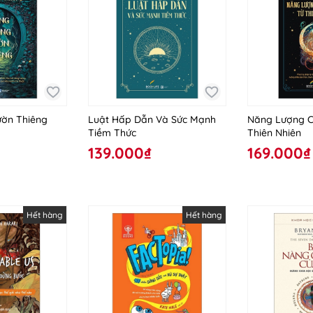
ờn Thiêng
Luật Hấp Dẫn Và Sức Mạnh
Năng Lượng C
Tiềm Thức
Thiên Nhiên
139.000₫
169.000₫
Hết hàng
Hết hàng