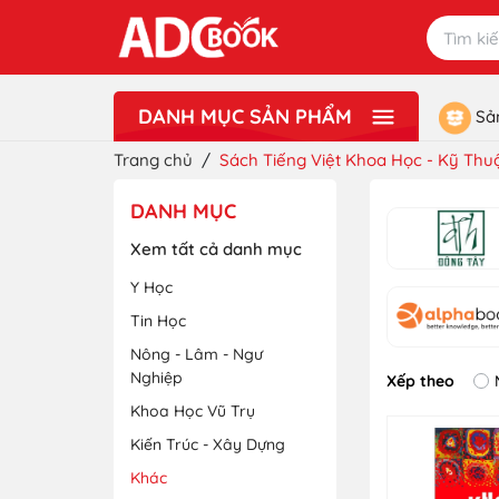
DANH MỤC SẢN PHẨM
Sả
Xem thêm
Lưu Niệm - Quà Tặng
Đồ Chơi
Văn Phòng Phẩm - Dụng Cụ Học Sinh
Sách Ngoại Ngữ - Từ Điển
Sách Tiếng Việt
Sách Giáo Khoa - Sách Tham Khảo
Sách Mầm Non ADC
Sách Thiếu Nhi ADCBookiz
Tranh Treo Tường ADC Art
Trang chủ
/
Sách Tiếng Việt Khoa Học - Kỹ Thu
DANH MỤC
Xem tất cả danh mục
Y Học
Tin Học
Nông - Lâm - Ngư
Nghiệp
Xếp theo
Khoa Học Vũ Trụ
Kiến Trúc - Xây Dựng
Khác