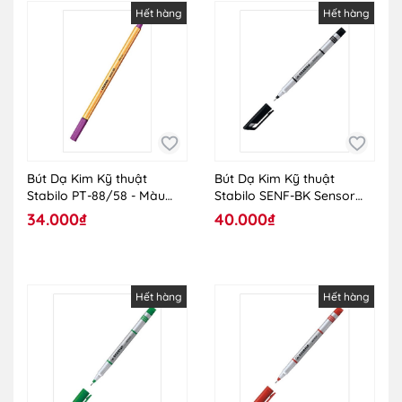
Hết hàng
Hết hàng
Bút Dạ Kim Kỹ thuật
Bút Dạ Kim Kỹ thuật
Stabilo PT-88/58 - Màu
Stabilo SENF-BK Sensor
Tím
0.3mm 198/46 - Màu Đen
34.000₫
40.000₫
Hết hàng
Hết hàng