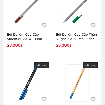
Bút Dạ Kim Cao Cấp
Bút Dạ Kim Cao Cấp Thân
Staedtler 334-76 - Màu
3 Cạnh 334-5 - Màu Xanh
Nâu
Lá
28.000₫
28.000₫
Hết hàng
Hết hàng