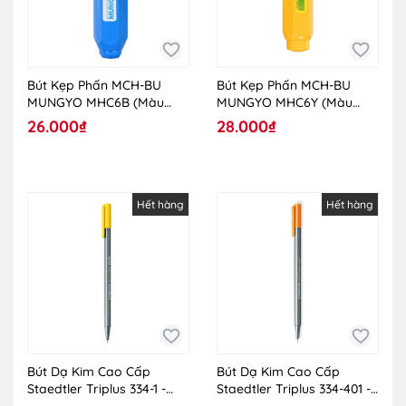
Bút Kẹp Phấn MCH-BU
Bút Kẹp Phấn MCH-BU
MUNGYO MHC6B (Màu
MUNGYO MHC6Y (Màu
Xanh)
Vàng)
26.000₫
28.000₫
Hết hàng
Hết hàng
Bút Dạ Kim Cao Cấp
Bút Dạ Kim Cao Cấp
Staedtler Triplus 334-1 -
Staedtler Triplus 334-401 -