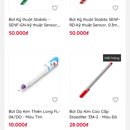
Bút Kỹ thuật Stabilo -
Bút Kỹ thuật Stabilo SENF-
SENF-GN-kỹ thuật Sensor,
RD-kỹ thuật Sensor, 0.3mm
0.3mm - Màu Xanh Lá
- Màu Đỏ
50.000₫
50.000₫
Hết hàng
Bút Dạ Kim Thiên Long FL-
Bút Dạ Kim Cao Cấp
04/DO - Màu Tím
Staedtler 334-2 - Màu Đỏ
10.000₫
28.000₫