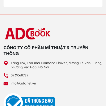
CÔNG TY CỔ PHẦN MĨ THUẬT & TRUYỀN
THÔNG
Tầng 12A, Tòa nhà Diamond Flower, đường Lê Văn Lương,
phường Yên Hòa, Hà Nội.
0931068789
info@adc.net.vn