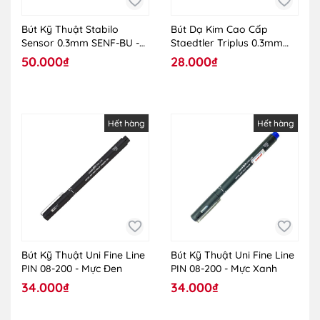
Bút Kỹ Thuật Stabilo
Bút Dạ Kim Cao Cấp
Sensor 0.3mm SENF-BU -
Staedtler Triplus 0.3mm
Màu Xanh
334-4
50.000₫
28.000₫
Hết hàng
Hết hàng
Bút Kỹ Thuật Uni Fine Line
Bút Kỹ Thuật Uni Fine Line
PIN 08-200 - Mực Đen
PIN 08-200 - Mực Xanh
34.000₫
34.000₫