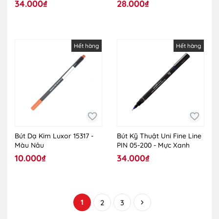
34.000₫
28.000₫
Hết hàng
Hết hàng
Bút Dạ Kim Luxor 15317 -
Bút Kỹ Thuật Uni Fine Line
Màu Nâu
PIN 05-200 - Mực Xanh
10.000₫
34.000₫
1
2
3