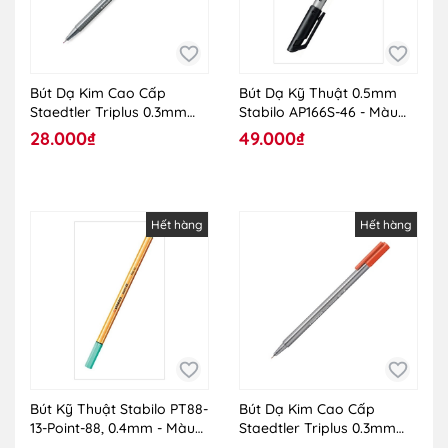
Bút Dạ Kim Cao Cấp
Bút Dạ Kỹ Thuật 0.5mm
Staedtler Triplus 0.3mm
Stabilo AP166S-46 - Màu
334-221
Đen
28.000₫
49.000₫
Hết hàng
Hết hàng
Bút Kỹ Thuật Stabilo PT88-
Bút Dạ Kim Cao Cấp
13-Point-88, 0.4mm - Màu
Staedtler Triplus 0.3mm
Xanh Mint
334-24