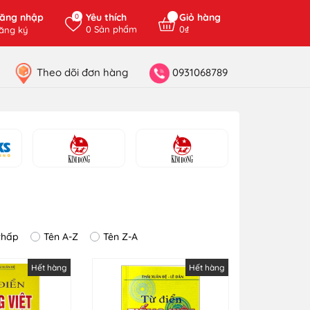
ăng nhập
Yêu thích
Giỏ hàng
0
0
Sản phẩm
0₫
ăng ký
Theo dõi đơn hàng
0931068789
thấp
Tên A-Z
Tên Z-A
Hết hàng
Hết hàng