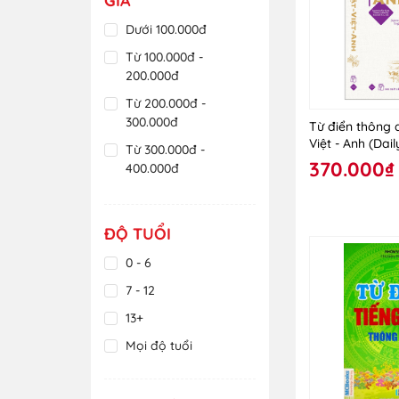
GIÁ
Dưới 100.000đ
Từ 100.000đ -
200.000đ
Từ 200.000đ -
300.000đ
Từ điển thông 
Việt - Anh (Dai
Từ 300.000đ -
Vietnamese - E
370.000₫
400.000đ
Dictionary)
Từ 400.000đ -
500.000đ
ĐỘ TUỔI
Từ 500.000đ -
600.000đ
0 - 6
Trên 600.000đ
7 - 12
13+
Mọi độ tuổi