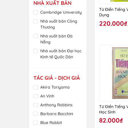
NHÀ XUẤT BẢN
Từ Điển Tiếng 
Cambridge University
Dụng
Nhà xuất bản Công
220.000₫
Thương
Nhà xuất bản Đà
Nẵng
Nhà xuất bản Đại học
Kinh tế Quốc Dân
Nhà xuất bản Đại Học
Quốc Gia Hà Nội
TÁC GIẢ - DỊCH GIẢ
Nhà xuất bản Đại Học
Sư Phạm
Akira Toriyama
Nhà xuất bản Đại Học
An Vinh
Sư Phạm TP Hồ Chí
Anthony Robbins
Từ Điển Tiếng 
Minh
Học Sinh
Barbara Bacchini
Nhà xuất bản Dân Trí
82.000₫
Blue Rabbit
Nhà xuất bản Giáo