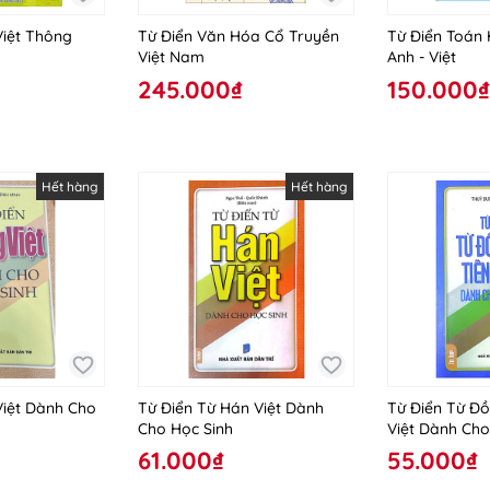
Việt Thông
Từ Điển Văn Hóa Cổ Truyền
Từ Điển Toán
Việt Nam
Anh - Việt
245.000₫
150.000₫
Hết hàng
Hết hàng
Việt Dành Cho
Từ Điển Từ Hán Việt Dành
Từ Điển Từ Đ
Cho Học Sinh
Việt Dành Cho
61.000₫
55.000₫