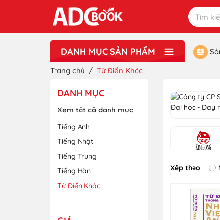
DANH MỤC SẢN PHẨM
Sả
Xem thêm
Lưu Niệm - Quà Tặng
Đồ Chơi
Văn Phòng Phẩm - Dụng Cụ Học Sinh
Sách Ngoại Ngữ - Từ Điển
Sách Tiếng Việt
Sách Giáo Khoa - Sách Tham Khảo
Sách Mầm Non ADC
Sách Thiếu Nhi ADCBookiz
Tranh Treo Tường ADC Art
Trang chủ
/
Từ Điển Khác
DANH MỤC
Xem tất cả danh mục
Tiếng Anh
Tiếng Nhật
Tiếng Trung
Xếp theo
Tiếng Hàn
Từ Điển Khác