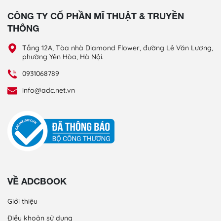
CÔNG TY CỔ PHẦN MĨ THUẬT & TRUYỀN
THÔNG
Tầng 12A, Tòa nhà Diamond Flower, đường Lê Văn Lương,
phường Yên Hòa, Hà Nội.
0931068789
info@adc.net.vn
VỀ ADCBOOK
Giới thiệu
Điều khoản sử dụng