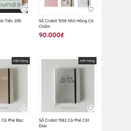
ải Tiến 200
Sổ Crabit 1558 Nhũ Hồng Có
Chấm
90.000₫
Hết hàng
Hết hàng
5 Cà Phê Bạc
Sổ Crabit 1582 Cà Phê Cốt
Dừa