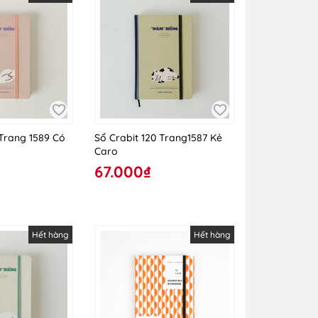
 Trang 1589 Có
Sổ Crabit 120 Trang1587 Kẻ
Caro
67.000₫
Hết hàng
Hết hàng