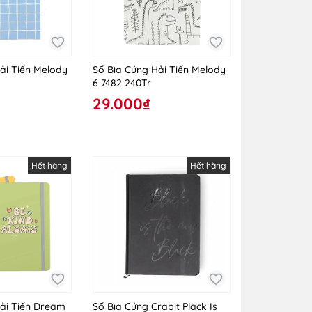
ải Tiến Melody
Sổ Bìa Cứng Hải Tiến Melody
6 7482 240Tr
29.000₫
Hết hàng
Hết hàng
ải Tiến Dream
Sổ Bìa Cứng Crabit Plack Is