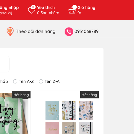
ăng nhập
Yêu thích
Giỏ hàng
0
0
Sản phẩm
0₫
ăng ký
Theo dõi đơn hàng
0931068789
thấp
Tên A-Z
Tên Z-A
Hết hàng
Hết hàng