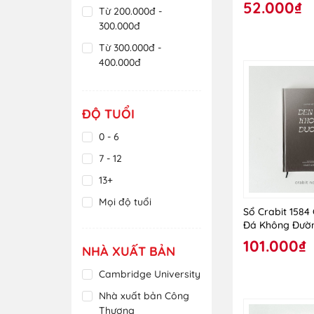
52.000₫
Từ 200.000đ -
300.000đ
Từ 300.000đ -
400.000đ
Từ 400.000đ -
500.000đ
ĐỘ TUỔI
Từ 500.000đ -
600.000đ
0 - 6
Trên 600.000đ
7 - 12
13+
Mọi độ tuổi
Sổ Crabit 1584
Đá Không Đườ
101.000₫
NHÀ XUẤT BẢN
Cambridge University
Nhà xuất bản Công
Thương