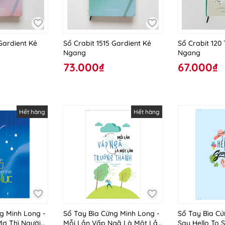
Gardient Kẻ
Sổ Crabit 1515 Gardient Kẻ
Sổ Crabit 120
Ngang
Ngang
73.000₫
67.000₫
Hết hàng
Hết hàng
g Minh Long -
Sổ Tay Bìa Cứng Minh Long -
Sổ Tay Bìa Cứ
Mơ Thì Người
Mỗi Lần Vấp Ngã Là Một Lần
Say Hello To