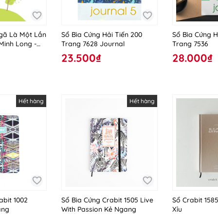
gã Là Một Lần
Sổ Bìa Cứng Hải Tiến 200
Sổ Bìa Cứng H
Minh Long -
Trang 7628 Journal
Trang 7536
23.500₫
28.000₫
Hết hàng
Hết hàng
abit 1002
Sổ Bìa Cứng Crabit 1505 Live
Sổ Crabit 158
ang
With Passion Kẻ Ngang
Xỉu