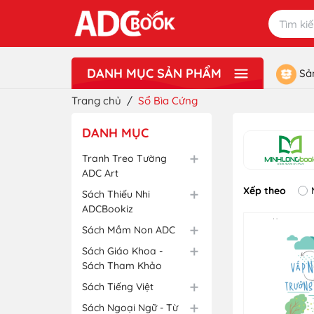
DANH MỤC SẢN PHẨM
Sả
Xem thêm
Lưu Niệm - Quà Tặng
Đồ Chơi
Văn Phòng Phẩm - Dụng Cụ Học Sinh
Sách Ngoại Ngữ - Từ Điển
Sách Tiếng Việt
Sách Giáo Khoa - Sách Tham Khảo
Sách Mầm Non ADC
Sách Thiếu Nhi ADCBookiz
Tranh Treo Tường ADC Art
Trang chủ
/
Sổ Bìa Cứng
DANH MỤC
Tranh Treo Tường
ADC Art
Xếp theo
Sách Thiếu Nhi
ADCBookiz
Sách Mầm Non ADC
Sách Giáo Khoa -
Sách Tham Khảo
Sách Tiếng Việt
Sách Ngoại Ngữ - Từ