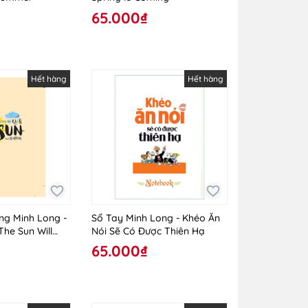
65.000₫
Hết hàng
Hết hàng
ng Minh Long -
Sổ Tay Minh Long - Khéo Ăn
The Sun Will
Nói Sẽ Có Được Thiên Hạ
65.000₫