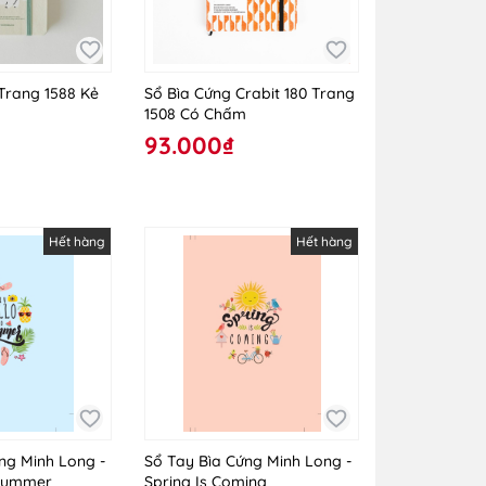
 Trang 1588 Kẻ
Sổ Bìa Cứng Crabit 180 Trang
1508 Có Chấm
93.000₫
Hết hàng
Hết hàng
ng Minh Long -
Sổ Tay Bìa Cứng Minh Long -
 Summer
Spring Is Coming