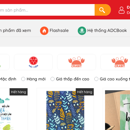
Đ
Đ
n phẩm đã xem
Flashsale
Hệ thống ADCBook
Mặc định
Hàng mới
Giá thấp đến cao
Giá cao xuống 
Hết hàng
Hết hàng