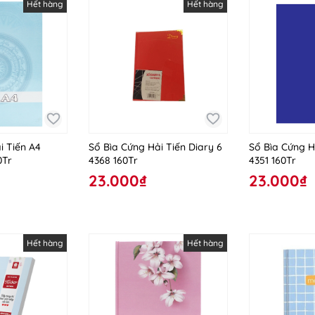
Hết hàng
Hết hàng
i Tiến A4
Sổ Bìa Cứng Hải Tiến Diary 6
Sổ Bìa Cứng H
0Tr
4368 160Tr
4351 160Tr
23.000₫
23.000₫
Hết hàng
Hết hàng