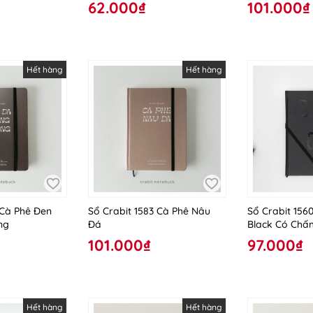
62.000₫
101.000₫
Hết hàng
Hết hàng
 Cà Phê Đen
Sổ Crabit 1583 Cà Phê Nâu
Sổ Crabit 156
ng
Đá
Black Có Chấ
101.000₫
97.000₫
Hết hàng
Hết hàng