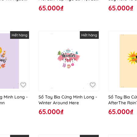
Lực
Trưởng Thành
65.000₫
65.000₫
Hết hàng
Hết hàng
g Minh Long -
Sổ Tay Bìa Cứng Minh Long -
Sổ Tay Bìa Cứ
mn
Winter Around Here
AfterThe Rain
Reappear
65.000₫
65.000₫