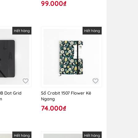
99.000₫
Hết hàng
Hết hàng
0B Dot Grid
Sổ Crabit 1507 Flower Kẻ
m
Ngang
74.000₫
Hết hàng
Hết hàng