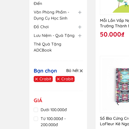
Điển
Văn Phòng Phẩm -
Dụng Cụ Học Sinh
Mỗi Lần Vấp N
Trưởng Thành 
Đồ Chơi
Notebook
50.000₫
Lưu Niệm - Quà Tặng
Thẻ Quà Tặng
ADCBook
Bạn chọn
Bỏ hết
Crabit
Crabit
GIÁ
Dưới 100.000đ
Sổ Bìa Cứng Cr
Từ 100.000đ -
LaFleur Kẻ Ng
200.000đ